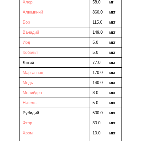
Хлор
58.0
мг
Алюминий
860.0
мкг
Бор
115.0
мкг
Ванадий
149.0
мкг
Йод
5.0
мкг
Кобальт
5.0
мкг
Литий
77.0
мкг
Марганнец
170.0
мкг
Медь
140.0
мкг
Молибден
8.0
мкг
Никель
5.0
мкг
Рубидий
500.0
мкг
Фтор
30.0
мкг
Хром
10.0
мкг