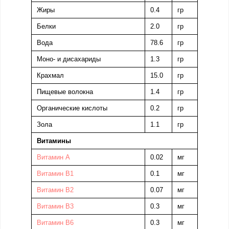
Жиры
0.4
гр
Белки
2.0
гр
Вода
78.6
гр
Моно- и дисахариды
1.3
гр
Крахмал
15.0
гр
Пищевые волокна
1.4
гр
Органические кислоты
0.2
гр
Зола
1.1
гр
Витамины
Витамин А
0.02
мг
Витамин B1
0.1
мг
Витамин В2
0.07
мг
Витамин В3
0.3
мг
Витамин В6
0.3
мг