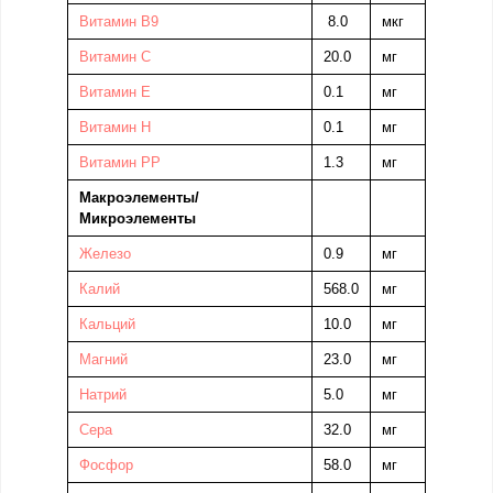
Витамин В9
8.0
мкг
Витамин C
20.0
мг
Витамин Е
0.1
мг
Витамин Н
0.1
мг
Витамин PP
1.3
мг
Макроэлементы/
Микроэлементы
Железо
0.9
мг
Калий
568.0
мг
Кальций
10.0
мг
Магний
23.0
мг
Натрий
5.0
мг
Сера
32.0
мг
Фосфор
58.0
мг