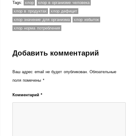
Tags:
хлор
хлор в организме человека
хлор в продуктах
хлор дефицит
хлор значение для организма
хлор избыток
хлор норма потребления
Добавить комментарий
Ваш адрес email не будет опубликован.
Обязательные
поля помечены
*
Комментарий
*