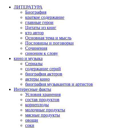
ЛИТЕРАТУРА
Биография
краткое содержание
главные герои
Цитаты из книг
кто автор
Основная тема и мысль
Пословицы и поговорки
Сочинения
синоним к слову
кино и музыка
Сериалы
содержание серий
биография актеров
актеры кино
биография музыкантов и артистов
Интересные факты
Условия хранения
состав продуктов
корнеплоды
молочные продукты
мясные продукты
овощи
соки