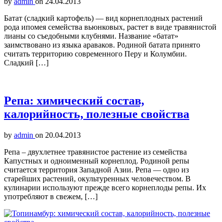
by
admin
on
24.04.2013
Батат (сладкий картофель) — вид корнеплодных растений
рода ипомея семейства вьюнковых, растет в виде травянистой
лианы со съедобными клубнями. Название «батат»
заимствовано из языка араваков. Родиной батата принято
считать территорию современного Перу и Колумбии.
Сладкий […]
Репа: химический состав,
калорийность, полезные свойства
by
admin
on
20.04.2013
Репа – двухлетнее травянистое растение из семейства
Капустных и одноименный корнеплод. Родиной репы
считается территория Западной Азии. Репа — одно из
старейших растений, окультуренных человечеством. В
кулинарии используют прежде всего корнеплоды репы. Их
употребляют в свежем, […]