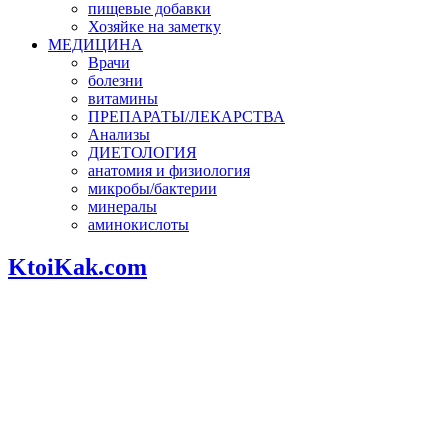
пищевые добавки
Хозяйке на заметку
МЕДИЦИНА
Врачи
болезни
витамины
ПРЕПАРАТЫ/ЛЕКАРСТВА
Анализы
ДИЕТОЛОГИЯ
анатомия и физиология
микробы/бактерии
минералы
аминокислоты
KtoiKak.com