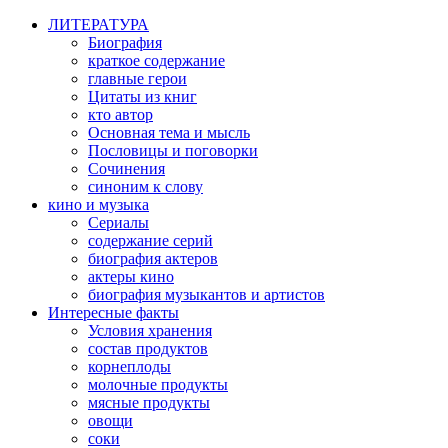
ЛИТЕРАТУРА
Биография
краткое содержание
главные герои
Цитаты из книг
кто автор
Основная тема и мысль
Пословицы и поговорки
Сочинения
синоним к слову
кино и музыка
Сериалы
содержание серий
биография актеров
актеры кино
биография музыкантов и артистов
Интересные факты
Условия хранения
состав продуктов
корнеплоды
молочные продукты
мясные продукты
овощи
соки