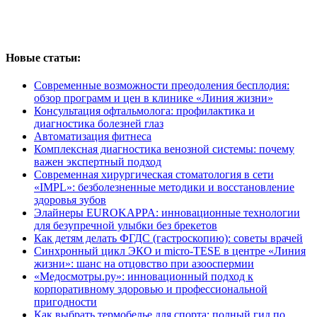
Новые статьи:
Современные возможности преодоления бесплодия:
обзор программ и цен в клинике «Линия жизни»
Консультация офтальмолога: профилактика и
диагностика болезней глаз
Автоматизация фитнеса
Комплексная диагностика венозной системы: почему
важен экспертный подход
Современная хирургическая стоматология в сети
«IMPL»: безболезненные методики и восстановление
здоровья зубов
Элайнеры EUROKAPPA: инновационные технологии
для безупречной улыбки без брекетов
Как детям делать ФГДС (гастроскопию): советы врачей
Синхронный цикл ЭКО и micro-TESE в центре «Линия
жизни»: шанс на отцовство при азооспермии
«Медосмотры.ру»: инновационный подход к
корпоративному здоровью и профессиональной
пригодности
Как выбрать термобелье для спорта: полный гид по