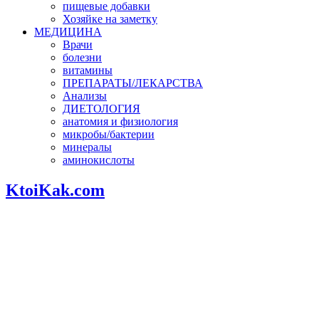
пищевые добавки
Хозяйке на заметку
МЕДИЦИНА
Врачи
болезни
витамины
ПРЕПАРАТЫ/ЛЕКАРСТВА
Анализы
ДИЕТОЛОГИЯ
анатомия и физиология
микробы/бактерии
минералы
аминокислоты
KtoiKak.com