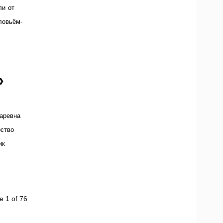
ли от
ловьём-
»
Царевна
рство
ик
e 1 of 76