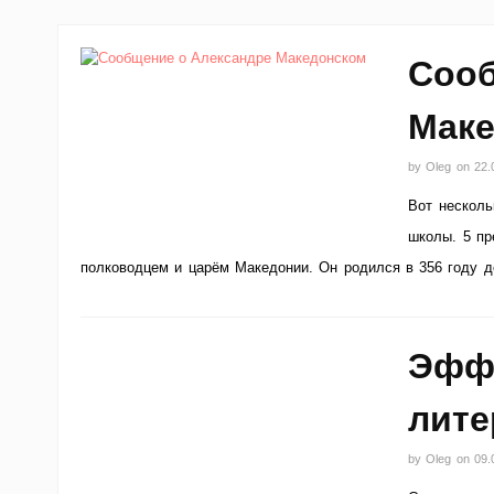
Сооб
Маке
by
Oleg
on
22.
Вот нескол
школы. 5 п
полководцем и царём Македонии. Он родился в 356 году д
Эфф
лите
by
Oleg
on
09.