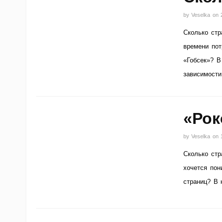
by
Veselka
on
Сколько стр
времени пот
«Гобсек»? В
зависимости
«Рок
by
Veselka
on
Сколько стр
хочется пон
страниц? В 