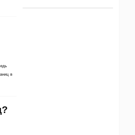
Ведь
раниц в
ц?