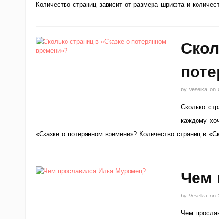
Количество страниц зависит от размера шрифта и количес
Cкол
поте
by
Veselka
on
Cколько стр
каждому хоч
«Сказке о потерянном времени»? Количество страниц в «С
Чем 
by
Veselka
on
Чем просла