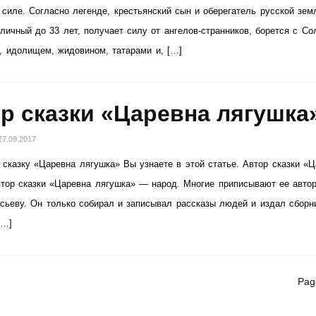
 силе. Согласно легенде, крестьянский сын и оберегатель русской зем
аличный до 33 лет, получает силу от ангелов-странников, борется с Со
, идолищем, жидовином, татарами и, […]
р сказки «Царевна лягушка
27.09.2017
 сказку «Царевна лягушка» Вы узнаете в этой статье. Автор сказки «
тор сказки «Царевна лягушка» — народ. Многие приписывают ее авто
сьеву. Он только собирал и записывал рассказы людей и издал сборн
[…]
Pag