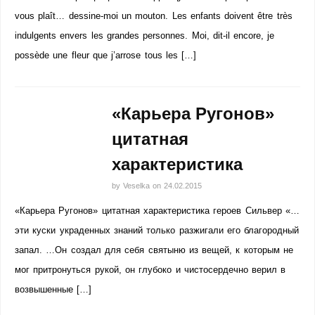
vous plaît… dessine-moi un mouton. Les enfants doivent être très
indulgents envers les grandes personnes. Moi, dit-il encore, je
possède une fleur que j’arrose tous les […]
«Карьера Ругонов»
цитатная
характеристика
by
Veselka
on
24.02.2015
«Карьера Ругонов» цитатная характеристика героев Сильвер «…
эти куски украденных знаний только разжигали его благородный
запал. …Он создал для себя святыню из вещей, к которым не
мог притронуться рукой, он глубоко и чистосердечно верил в
возвышенные […]