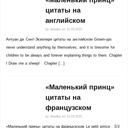
цитаты на
английском
by
Veselka
on
31.03.2015
Антуан де Сент-Экзюпери цитаты на английском Grown-ups
never understand anything by themselves, and it is tiresome for
children to be always and forever explaining things to them. Chapter
I Draw me a sheep! Chapter […]
«Маленький принц»
цитаты на
французском
by
Veselka
on
31.03.2015
«Маленький принц» цитаты на французском Le petit prince : S’il