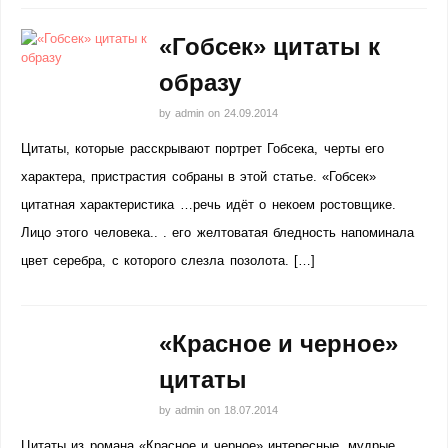
«Гобсек» цитаты к
образу
by
admin
on
24.09.2014
Цитаты, которые расскрывают портрет Гобсека, черты его
характера, пристрастия собраны в этой статье. «Гобсек»
цитатная характеристика …речь идёт о некоем ростовщике.
Лицо этого человека.. . его желтоватая бледность напоминала
цвет серебра, с которого слезла позолота. […]
«Красное и черное»
цитаты
by
admin
on
18.07.2014
Цитаты из романа «Красное и черное» интересные, мудрые,