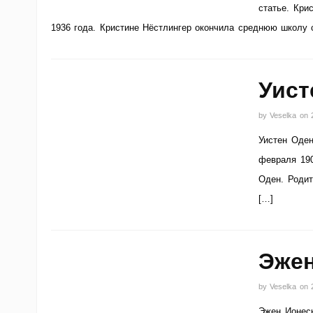
статье. Кри
1936 года. Кристине Нёстлингер окончила среднюю школу 
Уист
by
Veselka
on
Уистен Оден
февраля 190
Оден. Родит
[…]
Эжен
by
Veselka
on
Эжен Ионеск