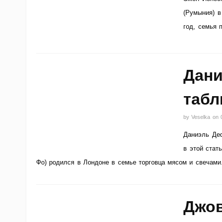
(Румыния) в
год, семья 
Дани
табл
by
Veselka
on
Даниэль Деф
в этой стат
Фо) родился в Лондоне в семье торговца мясом и свечами.
Джов