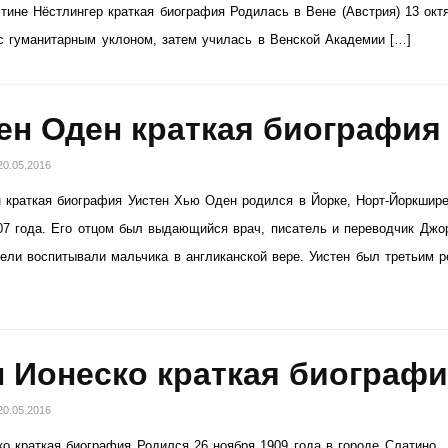
стине Нёстлингер краткая биография Родилась в Вене (Австрия) 13 окт
с гуманитарным уклоном, затем училась в Венской Академии […]
ен Оден краткая биография
20.05.2016
 краткая биография Уистен Хью Оден родился в Йорке, Норт-Йоркшире
7 года. Его отцом был выдающийся врач, писатель и переводчик Джо
ели воспитывали мальчика в англиканской вере. Уистен был третьим 
 Ионеско краткая биограф
20.05.2016
о краткая биография Родился 26 ноября 1909 года в городе Слатино