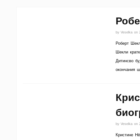
Робе
by
Veselka
on
Роберт Шекл
Шекли кратк
Дитинсво бу
окончания ш
Крис
био
by
Veselka
on
Кристине Нё