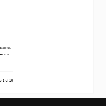
манист.
не или
e 1 of 18