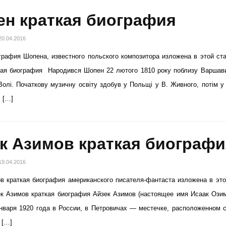
н краткая биография
20.04.2016
графия Шопена, известного польского композитора изложена в этой ста
ая биография Народився Шопен 22 лютого 1810 року поблизу Варшав
олі. Початкову музичну освіту здобув у Польщі у В. Живного, потім у
 […]
к Азимов краткая биограф
19.04.2016
в краткая биография американского писателя-фантаста изложена в это
ек Азимов краткая биография Айзек Азимов (настоящее имя Исаак Ози
нваря 1920 года в России, в Петровичах — местечке, расположенном 
 […]