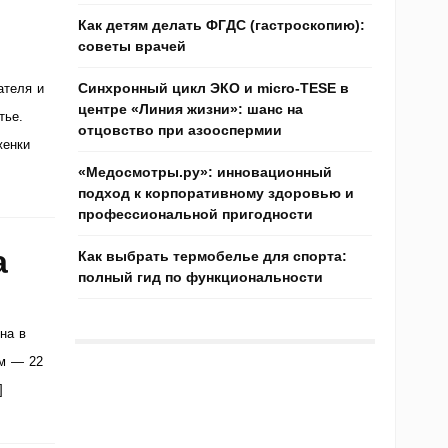
Как детям делать ФГДС (гастроскопию):
советы врачей
Синхронный цикл ЭКО и micro-TESE в
ателя и
центре «Линия жизни»: шанс на
тье.
отцовство при азооспермии
женки
«Медосмотры.ру»: инновационный
подход к корпоративному здоровью и
профессиональной пригодности
а
Как выбрать термобелье для спорта:
полный гид по функциональности
на в
ям — 22
]