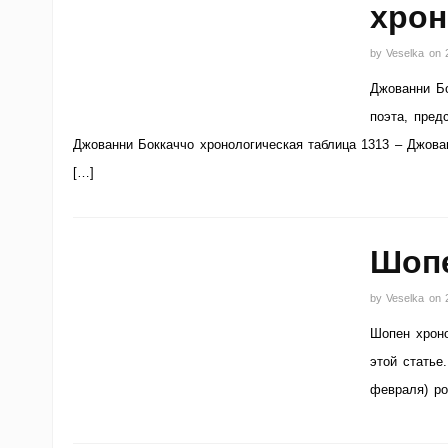
хрон
by
Veselka
on
Джованни Бо
поэта, пред
Джованни Боккаччо хронологическая таблица 1313 – Джов
[…]
Шопе
by
Veselka
on
Шопен хроно
этой статье
февраля) ро