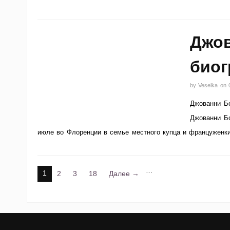
Джов
био
by
Veselka
on
Джованни Бо
Джованни Бо
июле во Флоренции в семье местного купца и француженк
…
1
2
3
18
Далее →