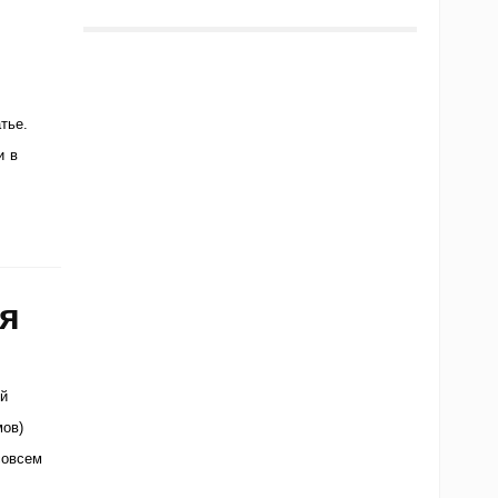
тье.
и в
ия
й
мов)
совсем