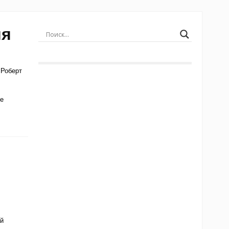
ия
 Роберт
ле
й