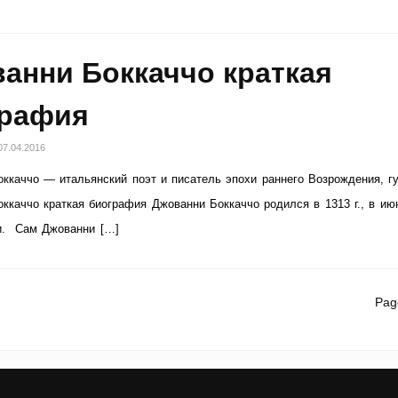
анни Боккаччо краткая
графия
07.04.2016
ккаччо — итальянский поэт и писатель эпохи раннего Возрождения, гу
ккаччо краткая биография Джованни Боккаччо родился в 1313 г., в ию
и. Сам Джованни […]
Pag