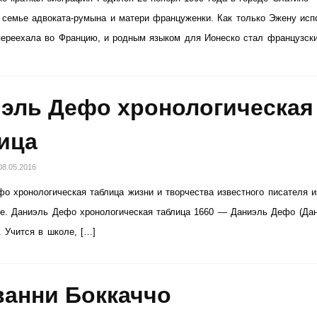
 семье адвоката-румына и матери француженки. Как только Эжену исп
переехала во Францию, и родным языком для Ионеско стал французски
эль Дефо хронологическая
ица
08.05.2016
о хронологическая таблица жизни и творчества известного писателя 
ье. Даниэль Дефо хронологическая таблица 1660 — Даниэль Дефо (Да
 Учится в школе, […]
анни Боккаччо