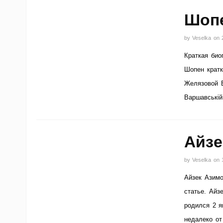
Шопе
by
Veselka
on
Краткая био
Шопен кратк
Желязовой В
Варшавській
Айзе
by
Veselka
on
Айзек Азимо
статье. Айз
родился 2 я
недалеко от