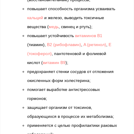
повышает способность организма усваивать
кальций
и железо, выводить токсичные
вещества (
медь
, свинец и ртуть);
повышает устойчивость
витаминов В1
(тиамин),
В2 (рибофлавин)
,
A (ретинол)
,
E
(токоферол)
, пантотеновой и фолиевой
кислот (
витамин В9
);
предохраняет стенки сосудов от отложения
окисленных форм холестерина;
помогает выработке антистрессовых
гормонов;
защищает организм от токсинов,
образующихся в процессе их метаболизма;
применяется с целью профилактики раковых