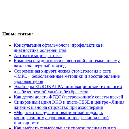
Новые статьи:
Консультация офтальмолога: профилактика и
диагностика болезней глаз
Автоматизация фитнеса
Комплексная диагностика венозной системы: почему
важен экспертный подход
Современная хирургическая стоматология в сети
«IMPL»: безболезненные методики и восстановление
здоровья зубов
Элайнеры EUROKAPPA: инновационные технологии
для безупречной улыбки без брекетов
Как детям делать ФГДС (гастроскопию): советы врачей
Синхронный цикл ЭКО и micro-TESE в центре «Линия
жизни»: шанс на отцовство при азооспермии
«Медосмотры.ру»: инновационный подход к
корпоративному здоровью и профессиональной
пригодности
Как выбрать термобелье для спорта: полный гид по