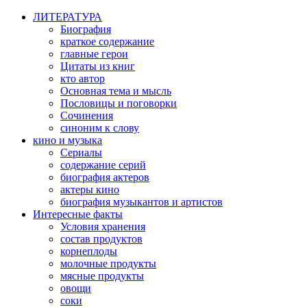
ЛИТЕРАТУРА
Биография
краткое содержание
главные герои
Цитаты из книг
кто автор
Основная тема и мысль
Пословицы и поговорки
Сочинения
синоним к слову
кино и музыка
Сериалы
содержание серий
биография актеров
актеры кино
биография музыкантов и артистов
Интересные факты
Условия хранения
состав продуктов
корнеплоды
молочные продукты
мясные продукты
овощи
соки