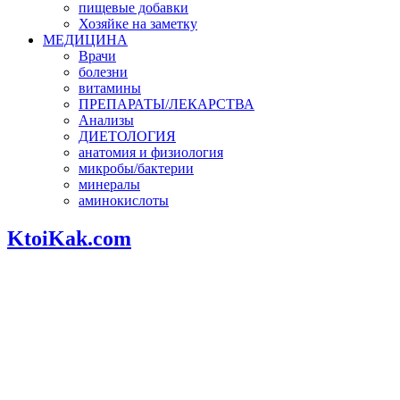
пищевые добавки
Хозяйке на заметку
МЕДИЦИНА
Врачи
болезни
витамины
ПРЕПАРАТЫ/ЛЕКАРСТВА
Анализы
ДИЕТОЛОГИЯ
анатомия и физиология
микробы/бактерии
минералы
аминокислоты
KtoiKak.com