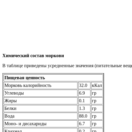
Химический состав
моркови
В таблице приведены усредненные значения (питательные веще
Пищевая ценность
Морковь калорийность
32.0
кКал
Углеводы
6.9
гр
Жиры
0.1
гр
Белки
1.3
гр
Вода
88.0
гр
Моно- и дисахариды
6.7
гр
Крахмал
0.2
гр