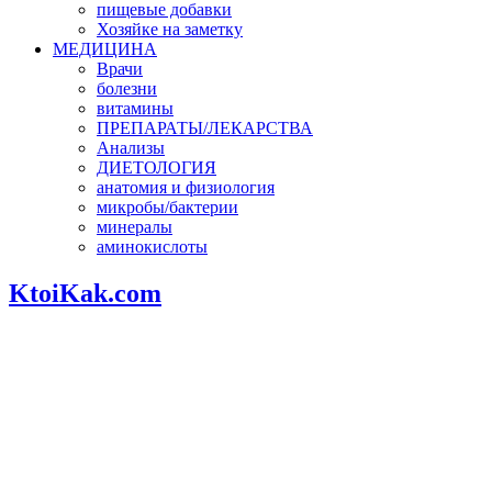
пищевые добавки
Хозяйке на заметку
МЕДИЦИНА
Врачи
болезни
витамины
ПРЕПАРАТЫ/ЛЕКАРСТВА
Анализы
ДИЕТОЛОГИЯ
анатомия и физиология
микробы/бактерии
минералы
аминокислоты
KtoiKak.com