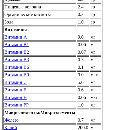
Пищевые волокна
2.4
гр
Органические кислоты
0.3
гр
Зола
1.0
гр
Витамины
Витамин А
9.0
мг
Витамин B1
0.06
мг
Витамин В2
0.07
мг
Витамин В3
0.3
мг
Витамин В6
0.1
мг
Витамин В9
9.0
мкг
Витамин C
5.0
мг
Витамин Е
0.6
мг
Витамин Н
0.06
мкг
Витамин PP
1.0
мг
Макроэлементы/Микроэлементы
Железо
0.7
мг
Калий
200.0
мг