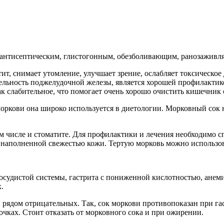
 антисептическим, глистогонным, обезболивающим, ранозажив
, снимает утомление, улучшает зрение, ослабляет токсическое 
тельность поджелудочной железы, является хорошей профилактик
 слабительное, что помогает очень хорошо очистить кишечник о
ркови она широко используется в диетологии. Морковный сок на
м числе и стоматите. Для профилактики и лечения необходимо с
и наполненной свежестью кожи. Тертую морковь можно использо
судистой системы, гастрита с пониженной кислотностью, анемии
.
 рядом отрицательных. Так, сок моркови противопоказан при га
чках. Стоит отказать от морковного сока и при ожирении.