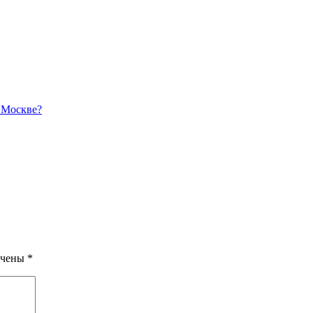
 Москве?
ечены
*