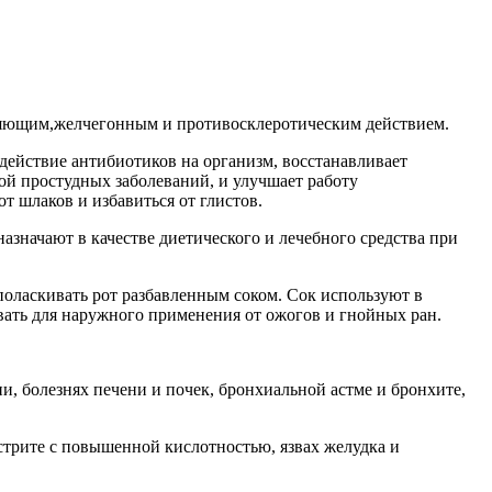
ляющим,желчегонным и противосклеротическим действием.
действие антибиотиков на организм, восстанавливает
ой простудных заболеваний, и улучшает работу
т шлаков и избавиться от глистов.
значают в качестве диетического и лечебного средства при
поласкивать рот разбавленным соком. Сок используют в
вать для наружного применения от ожогов и гнойных ран.
, болезнях печени и почек, бронхиальной астме и бронхите,
стрите с повышенной кислотностью, язвах желудка и