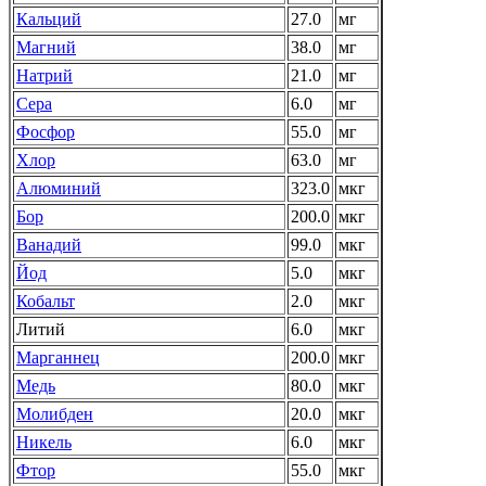
Кальций
27.0
мг
Магний
38.0
мг
Натрий
21.0
мг
Сера
6.0
мг
Фосфор
55.0
мг
Хлор
63.0
мг
Алюминий
323.0
мкг
Бор
200.0
мкг
Ванадий
99.0
мкг
Йод
5.0
мкг
Кобальт
2.0
мкг
Литий
6.0
мкг
Марганнец
200.0
мкг
Медь
80.0
мкг
Молибден
20.0
мкг
Никель
6.0
мкг
Фтор
55.0
мкг