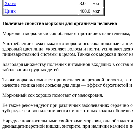
Хром
3.0
мкг
Цинк
400.0
мкг
Полезные свойства моркови для организма человека
Морковь и морковный сок обладают противовоспалительным,
Употребление свежевыжатого морковного сока повышает аппетит
здоровый цвет лица, укрепляет волосы и ногти, усиливает дея
пищеварительной системы в целом. Также сок моркови пьют как
Благодаря множеству полезных витаминов входящих в состав мо
заболевании грудных детей.
Также морковь помогает при воспаление ротовой полости, в то
качестве тоника или лосьона для лица — эффект бархатистой 
Морковный сок хорошо помогает от малокровия.
Ее также рекомендуют при различных заболеваниях сердечно-со
туберкулезе и воспалении легких и некоторых кожных болезнях
Наряду с положительными свойствами моркови, она обладает и
двенадцатиперстной кишки, энтерите, при наличии камней в по