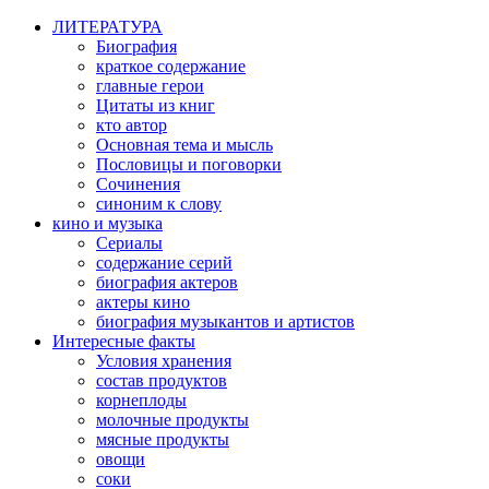
ЛИТЕРАТУРА
Биография
краткое содержание
главные герои
Цитаты из книг
кто автор
Основная тема и мысль
Пословицы и поговорки
Сочинения
синоним к слову
кино и музыка
Сериалы
содержание серий
биография актеров
актеры кино
биография музыкантов и артистов
Интересные факты
Условия хранения
состав продуктов
корнеплоды
молочные продукты
мясные продукты
овощи
соки