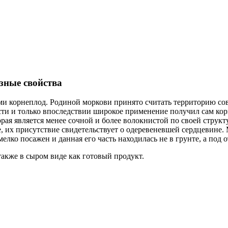
зные свойства
и корнеплод. Родиной моркови принято считать территорию сов
сти и только впоследствии широкое применение получил сам кор
рая является менее сочной и более волокнистой по своей структ
 их присутствие свидетельствует о одеревеневшей сердцевине. М
елко посажен и данная его часть находилась не в грунте, а под
акже в сыром виде как готовый продукт.