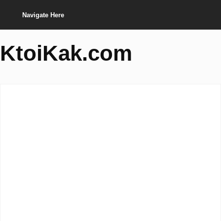
Navigate Here
KtoiKak.com