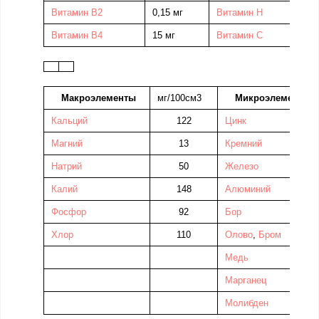
Витамин В2
0,15 мг
Витамин Н
5
Витамин В4
15 мг
Витамин C
2
Макроэлементы
мг/100см3
Микроэлементы
Кальций
122
Цинк
Магний
13
Кремний
Натрий
50
Железо
Калий
148
Алюминий
Фосфор
92
Бор
Хлор
110
Олово
,
Бром
Медь
Марганец
Молибден