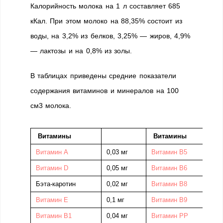
Калорийность молока на 1 л составляет 685
кКал. При этом молоко на 88,35% состоит из
воды, на 3,2% из белков, 3,25% — жиров, 4,9%
— лактозы и на 0,8% из золы.
В таблицах приведены средние показатели
содержания витаминов и минералов на 100
см3 молока.
Витамины
Витамины
Витамин A
0,03 мг
Витамин В5
0
Витамин D
0,05 мг
Витамин B6
0
Бэта-каротин
0,02 мг
Витамин В8
0
Витамин E
0,1 мг
Витамин В9
0
Витамин B1
0,04 мг
Витамин РР
0