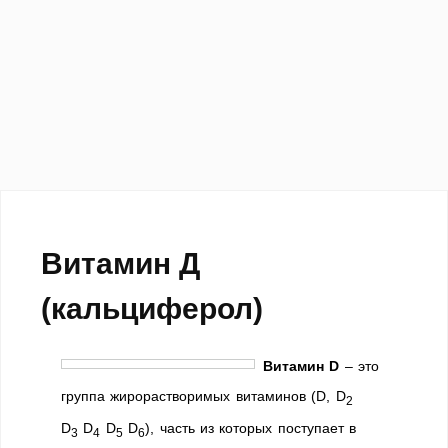
Витамин Д
(кальциферол)
Витамин D
– это
группа жирорастворимых витаминов (D, D
2
D
D
D
D
), часть из которых поступает в
3
4
5
6