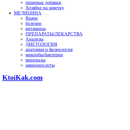
пищевые добавки
Хозяйке на заметку
МЕДИЦИНА
Врачи
болезни
витамины
ПРЕПАРАТЫ/ЛЕКАРСТВА
Анализы
ДИЕТОЛОГИЯ
анатомия и физиология
микробы/бактерии
минералы
аминокислоты
KtoiKak.com