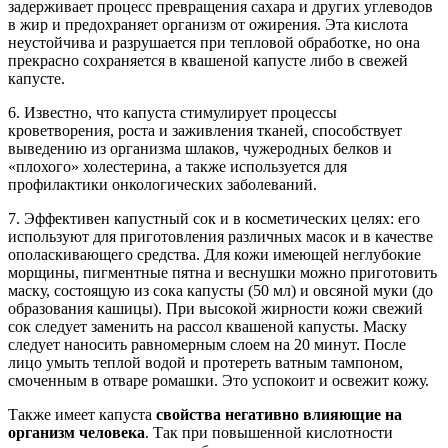
задерживает процесс превращения сахара и других углеводов
в жир и предохраняет организм от ожирения. Эта кислота
неустойчива и разрушается при тепловой обработке, но она
прекрасно сохраняется в квашеной капусте либо в свежей
капусте.
6. Известно, что капуста стимулирует процессы
кроветворения, роста и заживления тканей, способствует
выведению из организма шлаков, чужеродных белков и
«плохого» холестерина, а также используется для
профилактики онкологических заболеваний.
7. Эффективен капустный сок и в косметических целях: его
используют для приготовления различных масок и в качестве
ополаскивающего средства. Для кожи имеющей неглубокие
морщины, пигментные пятна и веснушки можно приготовить
маску, состоящую из сока капусты (50 мл) и овсяной муки (до
образования кашицы). При высокой жирности кожи свежий
сок следует заменить на рассол квашеной капусты. Маску
следует наносить равномерным слоем на 20 минут. После
лицо умыть теплой водой и протереть ватным тампоном,
смоченным в отваре ромашки. Это успокоит и освежит кожу.
Также имеет капуста
свойства негативно влияющие на
организм человека
. Так при повышенной кислотности