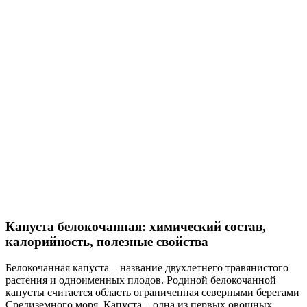
Капуста белокочанная: химический состав,
калорийность, полезные свойства
Белокочанная капуста – название двухлетнего травянистого
растения и одноименных плодов. Родиной белокочанной
капусты считается область ограниченная северными берегами
Средиземного моря. Капуста – одна из первых овощных