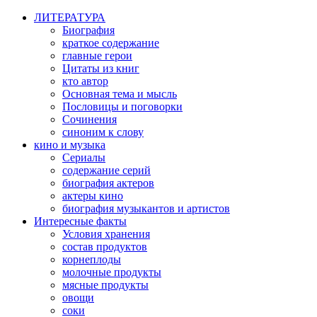
ЛИТЕРАТУРА
Биография
краткое содержание
главные герои
Цитаты из книг
кто автор
Основная тема и мысль
Пословицы и поговорки
Сочинения
синоним к слову
кино и музыка
Сериалы
содержание серий
биография актеров
актеры кино
биография музыкантов и артистов
Интересные факты
Условия хранения
состав продуктов
корнеплоды
молочные продукты
мясные продукты
овощи
соки