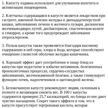
1. Капусту издавна используют для улучшения аппетита и
активизации пищеварения.
2. Клетчатка содержащаяся в капусте является лекарством при
гастрите, язвенной болезни желудка и двенадцатиперстной
кишки, заболеваниях печени и желчного пузыря, дискинезии
желчевыводящих путей, дисбактериозе, спастическом колите
и геморрое, а кроме того предупреждает заболевание
атеросклерозом.
3. Польза капусты также проявляется благодаря высокому
содержанию в ней серы, хлора и йода, которые способствуют
очищению слизистой оболочки желудка кишечника.
4. Хороший эффект дает употребление в пищу блюд из
капусты при недостатке и избытке витаминов, болезненных
бронхолегочных процессах, сердечно-сосудистых
заболеваниях, желчнокаменной болезни, а также стимулирует
функцию почек, надпочечников и щитовидной железы.
5. Белокочанную капусту рекомендуют людям, склонным к
полноте и желающим снизить вес. В 100 г капусты
содержится примерно 25,7 килокалорий, но блюда из нее дают
чувство насыщения. Секрет такого эффекта в том, что в
капусте присутствует тертроновая кислота, которая