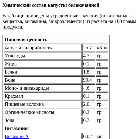
Химический состав
капусты белокачанной
В таблице приведены усредненные значения (питательные
вещества, витамины, микроэлементы) из расчета на 100 грамм
продукта.
Пищевая ценность
капуста калорийность
25.7
кКал
Углеводы
4.7
гр
Жиры
0.1
гр
Белки
1.8
гр
Вода
90.4
гр
Моно- и дисахариды
4.6
гр
Крахмал
0.1
гр
Пищевые волокна
2.0
гр
Органические кислоты
0.3
гр
Зола
0.7
гр
Витамины
Витамин А
0.02
мг