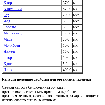
Хлор
37.0
мг
Алюминий
570.0
мкг
Бор
200.0
мкг
Йод
3.0
мкг
Кобальт
3.0
мкг
Марганнец
170.0
мкг
Медь
75.0
мкг
Молибден
10.0
мкг
Никель
15.0
мкг
Фтор
10.0
мкг
Хром
5.0
мкг
Цинк
400.0
мкг
Капуста
полезные свойства для организма человека
Свежая капуста белокочанная обладает
противовоспалительным, противомикробным,
противоязвенным, желче- и мочегонным, отхаркивающим и
легким слабительным действием: