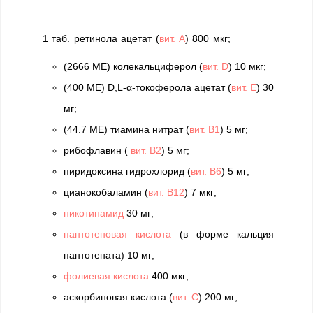
1 таб. ретинола ацетат (
вит. A
) 800 мкг;
(2666 МЕ) колекальциферол (
вит. D
) 10 мкг;
(400 МЕ) D,L-α-токоферола ацетат (
вит. E
) 30
мг;
(44.7 МЕ) тиамина нитрат (
вит. B1
) 5 мг;
рибофлавин (
вит. В2
) 5 мг;
пиридоксина гидрохлорид (
вит. B6
) 5 мг;
цианокобаламин (
вит.
В12
) 7 мкг;
никотинамид
30 мг;
пантотеновая кислота
(в форме кальция
пантотената) 10 мг;
фолиевая кислота
400 мкг;
аскорбиновая кислота (
вит. C
) 200 мг;