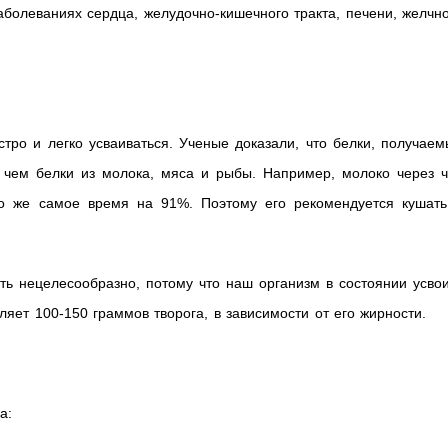
аболеваниях сердца, желудочно-кишечного тракта, печени, желчн
стро и легко усваиваться. Ученые доказали, что белки, получае
, чем белки из молока, мяса и рыбы. Например, молоко через ч
то же самое время на 91%. Поэтому его рекомендуется кушать
ть нецелесообразно, потому что наш организм в состоянии усво
ляет 100-150 граммов творога, в зависимости от его жирности.
а: