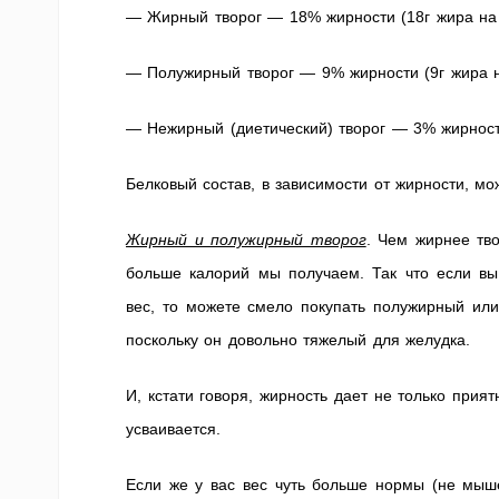
— Жирный творог — 18% жирности (18г жира на 
— Полужирный творог — 9% жирности (9г жира н
— Нежирный (диетический) творог — 3% жирнос
Белковый состав, в зависимости от жирности, мож
Жирный и полужирный творог
. Чем жирнее тв
больше калорий мы получаем. Так что если вы 
вес, то можете смело покупать полужирный или
поскольку он довольно тяжелый для желудка.
И, кстати говоря, жирность дает не только прия
усваивается.
Если же у вас вес чуть больше нормы (не мыш