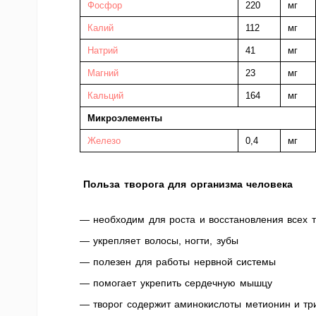
Фосфор
220
мг
Калий
112
мг
Натрий
41
мг
Магний
23
мг
Кальций
164
мг
Микроэлементы
Железо
0,4
мг
Польза творога для организма человека
— необходим для роста и восстановления всех т
— укрепляет волосы, ногти, зубы
— полезен для работы нервной системы
— помогает укрепить сердечную мышцу
— творог содержит аминокислоты метионин и тр