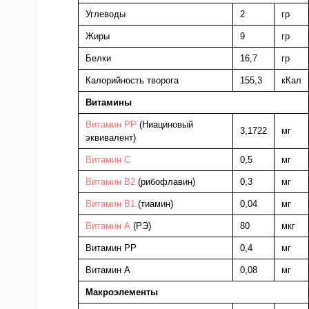
Углеводы
2
гр
Жиры
9
гр
Белки
16,7
гр
Калорийность творога
155,3
кКал
Витамины
Витамин PP
(Ниациновый
3,1722
мг
эквивалент)
Витамин C
0,5
мг
Витамин В2
(рибофлавин)
0,3
мг
Витамин B1
(тиамин)
0,04
мг
Витамин A
(РЭ)
80
мкг
Витамин PP
0,4
мг
Витамин A
0,08
мг
Макроэлементы