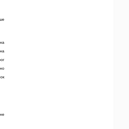
чше
 на
 на
ог
но
ок
 не