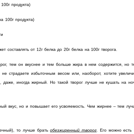
100г продукта)
а 100г продукта)
ти
ет составлять от 12г белка до 20г белка на 100г творога.
орог, тем он вкуснее и тем больше жира в нем содержится, но 
не страдаете избыточным весом или, наоборот, хотите увеличи
, даже, иногда жирный. Но такой творог лучше не кушать на но
тный вкус, но и повышает его усвояемость. Чем жирнее – тем лу
ечный), то лучше брать
обезжиренный творог
. Его можно есть