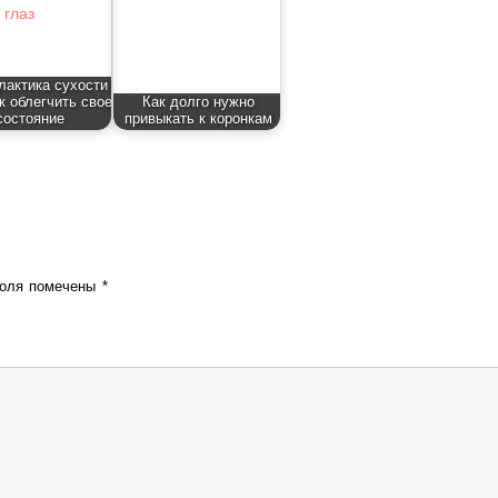
актика сухости
ак облегчить свое
Как долго нужно
состояние
привыкать к коронкам
поля помечены
*