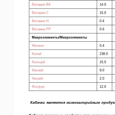
Витамин В9
14.0
Витамин C
15.0
Витамин Н
0.4
Витамин PP
0.6
Макроэлементы/Микроэлементы
Железо
0.4
Калий
238.0
Кальций
15.0
Магний
9.0
Натрий
2.0
Фосфор
12.0
Кабачки являются низкокалорийным продукт