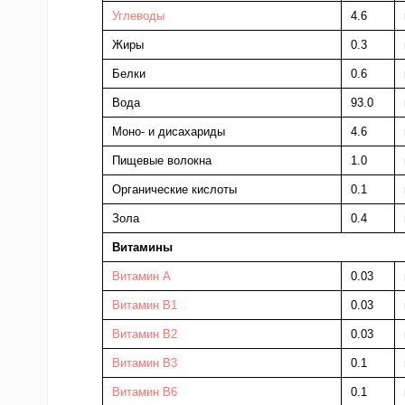
Углеводы
4.6
Жиры
0.3
Белки
0.6
Вода
93.0
Моно- и дисахариды
4.6
Пищевые волокна
1.0
Органические кислоты
0.1
Зола
0.4
Витамины
Витамин А
0.03
Витамин B1
0.03
Витамин В2
0.03
Витамин В3
0.1
Витамин В6
0.1