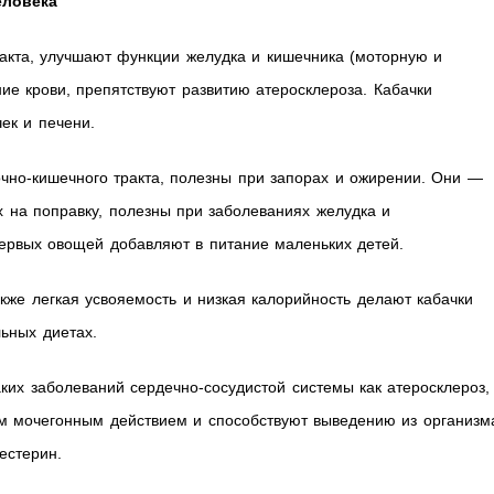
еловека
акта, улучшают функции желудка и кишечника (моторную и
ие крови, препятствуют развитию атеросклероза. Кабачки
ек и печени.
чно-кишечного тракта, полезны при запорах и ожирении. Они —
х на поправку, полезны при заболеваниях желудка и
первых овощей добавляют в питание маленьких детей.
кже легкая усвояемость и низкая калорийность делают кабачки
ьных диетах.
ких заболеваний сердечно-сосудистой системы как атеросклероз,
м мочегонным действием и способствуют выведению из организм
естерин.