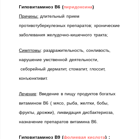
Гиповитаминоз В6 (
пиридоксина
)
Причины:
длительный прием
противотуберкулезных препаратов; хронические
заболевания желудочно-кишечного тракта;
Симптомы
: раздражительность, сонливость,
нарушение умственной деятельности,
себорейный дерматит, стоматит, глоссит,
конъюнктивит.
Лечение
: Введение в пищу продуктов богатых
витамином В6 ( мясо, рыба, желтки, бобы,
фрукты, дрожжи), ликвидация дисбактериоза,
назначение препаратов витамина В6.
Гиповитаминоз В9 (
фолиевая кислота
) :