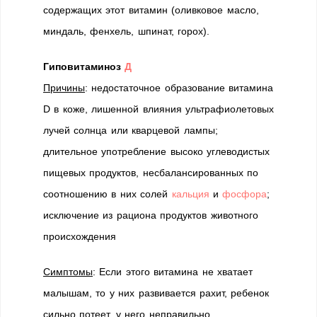
содержащих этот витамин (оливковое масло,
миндаль, фенхель, шпинат, горох).
Гиповитаминоз
Д
Причины
: недостаточное образование витамина
D в коже, лишенной влияния ультрафиолетовых
лучей солнца или кварцевой лампы;
длительное употребление высоко углеводистых
пищевых продуктов, несбалансированных по
соотношению в них солей
кальция
и
фосфора
;
исключение из рациона продуктов животного
происхождения
Симптомы
: Если этого витамина не хватает
малышам, то у них развивается рахит, ребенок
сильно потеет, у него неправильно