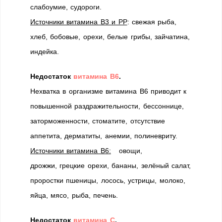
слабоумие, судороги.
Источники витамина В3 и РР
: свежая рыба,
хлеб, бобовые, орехи, белые грибы, зайчатина,
индейка.
Недостаток
витамина В6
.
Нехватка в организме витамина В6 приводит к
повышенной раздражительности, бессоннице,
заторможенности, стоматите, отсутствие
аппетита, дерматиты, анемии, полиневриту.
Источники витамина В6:
овощи,
дрожжи, грецкие орехи, бананы, зелёный салат,
проростки пшеницы, лосось, устрицы, молоко,
яйца, мясо, рыба, печень.
Недостаток
витамина С
.