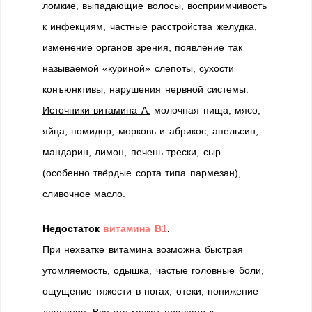
ломкие, выпадающие волосы, восприимчивость
к инфекциям, частные расстройства желудка,
изменение органов зрения, появление так
называемой «куриной» слепоты, сухости
конъюнктивы, нарушения нервной системы.
Источники витамина А:
молочная пища, мясо,
яйца, помидор, морковь и абрикос, апельсин,
мандарин, лимон, печень трески, сыр
(особенно твёрдые сорта типа пармезан),
сливочное масло.
Недостаток
витамина В1
.
При нехватке витамина возможна быстрая
утомляемость, одышка, частые головные боли,
ощущение тяжести в ногах, отеки, понижение
давления. Все это может привести к