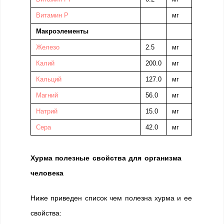
Витамин P
мг
Макроэлементы
Железо
2.5
мг
Калий
200.0
мг
Кальций
127.0
мг
Магний
56.0
мг
Натрий
15.0
мг
Сера
42.0
мг
Хурма п
олезные свойства для организма
человека
Ниже приведен список чем полезна хурма и ее
свойства: