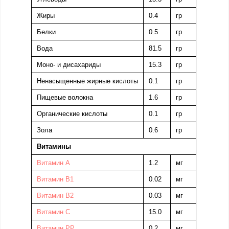
Жиры
0.4
гр
Белки
0.5
гр
Вода
81.5
гр
Моно- и дисахариды
15.3
гр
Ненасыщенные жирные кислоты
0.1
гр
Пищевые волокна
1.6
гр
Органические кислоты
0.1
гр
Зола
0.6
гр
Витамины
Витамин А
1.2
мг
Витамин B1
0.02
мг
Витамин В2
0.03
мг
Витамин C
15.0
мг
Витамин PP
0.2
мг