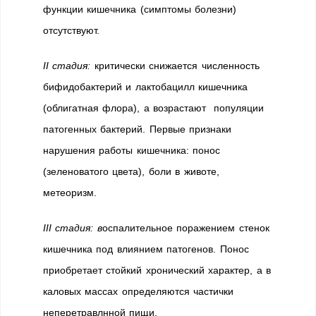
функции кишечника (симптомы болезни)
отсутствуют.
II стадия:
критически снижается численность
бифидобактерий и лактобацилл кишечника
(облигатная флора), а возрастают популяции
патогенных бактерий. Первые признаки
нарушения работы кишечника: понос
(зеленоватого цвета), боли в животе,
метеоризм.
III стадия: в
оспалительное поражением стенок
кишечника под влиянием патогенов. Понос
приобретает стойкий хронический характер, а в
каловых массах определяются частички
неперетравлнной пищи.