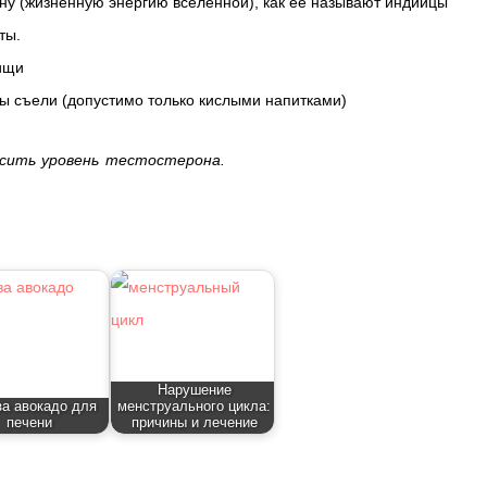
ну (жизненную энергию вселенной), как ее называют индийцы
ты.
пищи
вы съели (допустимо только кислыми напитками)
сить уровень тестостерона.
Нарушение
а авокадо для
менструального цикла:
печени
причины и лечение