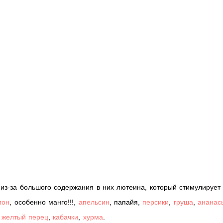
из-за большого содержания в них лютеина, который стимулирует
мон
, особенно манго!!!,
апельсин
, папайя,
персики
,
груша
,
ананас
,
желтый перец
,
кабачки
,
хурма
.