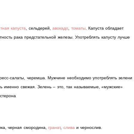
тная капуста
, сельдерей,
авокадо
,
томаты
. Капуста обладает
ность рака предстательной железы. Употреблять капусту лучше
, кресс-салаты, черемша. Мужчине необходимо употреблять зелени 
ь именно свежая. Зелень – это, так называемые, «мужские»
остерона
бика, черная смородина,
гранат
,
слива
и чернослив.