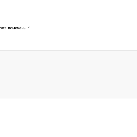
поля помечены
*