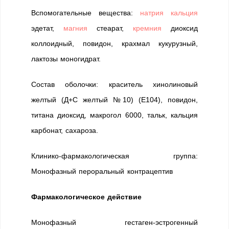
Вспомогательные вещества:
натрия
кальция
эдетат,
магния
стеарат,
кремния
диоксид
коллоидный, повидон, крахмал кукурузный,
лактозы моногидрат.
Состав оболочки: краситель хинолиновый
желтый (Д+С желтый №10) (Е104), повидон,
титана диоксид, макрогол 6000, тальк, кальция
карбонат, сахароза.
Клинико-фармакологическая группа:
Монофазный пероральный контрацептив
Фармакологическое действие
Монофазный гестаген-эстрогенный