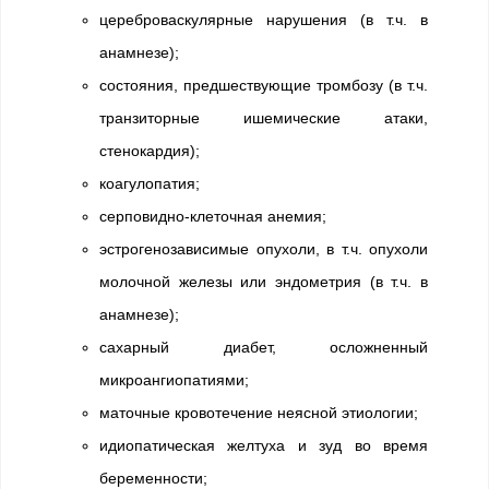
цереброваскулярные нарушения (в т.ч. в
анамнезе);
состояния, предшествующие тромбозу (в т.ч.
транзиторные ишемические атаки,
стенокардия);
коагулопатия;
серповидно-клеточная анемия;
эстрогенозависимые опухоли, в т.ч. опухоли
молочной железы или эндометрия (в т.ч. в
анамнезе);
сахарный диабет, осложненный
микроангиопатиями;
маточные кровотечение неясной этиологии;
идиопатическая желтуха и зуд во время
беременности;