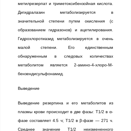
метилрезерпат и триметоксибензойная кислота.
Дигидралазин метаболизируется в
значительной степени путем окисления (с
образованием гидразонов) и ацетилирования.
Гидрохлоротиазид метаболизируется в очень
малой степени. Его единственным
обнаруженным в следовых количествах
метаболитом является 2-амино-4-хлоро-М-
бензендисульфонамид.
Выведение
Выведение резерпина и его метаболитов из
плазмы крови происходит в две фазы: T1/2 в α-
фазе составляет 4.5 ч; T1/2 в β-фазе — 271 ч.
Среднее значение T1/2 неизмененного