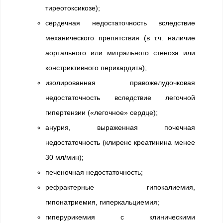
тиреотоксикозе);
сердечная недостаточность вследствие
механического препятствия (в т.ч. наличие
аортального или митрального стеноза или
констриктивного перикардита);
изолированная правожелудочковая
недостаточность вследствие легочной
гипертензии («легочное» сердце);
анурия, выраженная почечная
недостаточность (клиренс креатинина менее
30 мл/мин);
печеночная недостаточность;
рефрактерные гипокалиемия,
гипонатриемия, гиперкальциемия;
гиперурикемия с клиническими