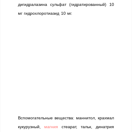
дигидралазина сульфат (гидратированный) 10
мг гидрохлоротиазид 10 мг.
Вспомогательные вещества: маннитол, крахмал
кукурузный,
магния
стеарат, тальк, динатрия