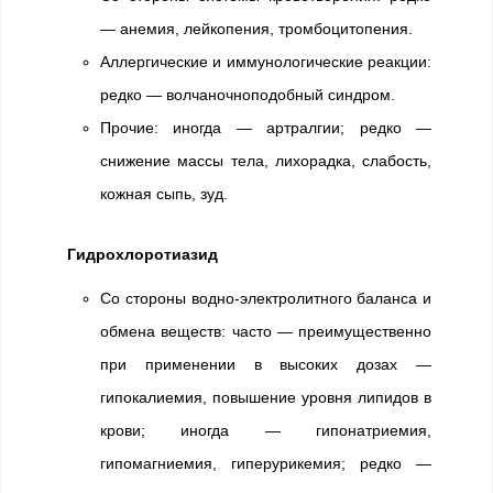
— анемия, лейкопения, тромбоцитопения.
Аллергические и иммунологические реакции:
редко — волчаночноподобный синдром.
Прочие: иногда — артралгии; редко —
снижение массы тела, лихорадка, слабость,
кожная сыпь, зуд.
Гидрохлоротиазид
Со стороны водно-электролитного баланса и
обмена веществ: часто — преимущественно
при применении в высоких дозах —
гипокалиемия, повышение уровня липидов в
крови; иногда — гипонатриемия,
гипомагниемия, гиперурикемия; редко —