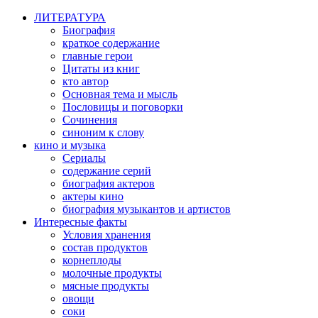
ЛИТЕРАТУРА
Биография
краткое содержание
главные герои
Цитаты из книг
кто автор
Основная тема и мысль
Пословицы и поговорки
Сочинения
синоним к слову
кино и музыка
Сериалы
содержание серий
биография актеров
актеры кино
биография музыкантов и артистов
Интересные факты
Условия хранения
состав продуктов
корнеплоды
молочные продукты
мясные продукты
овощи
соки