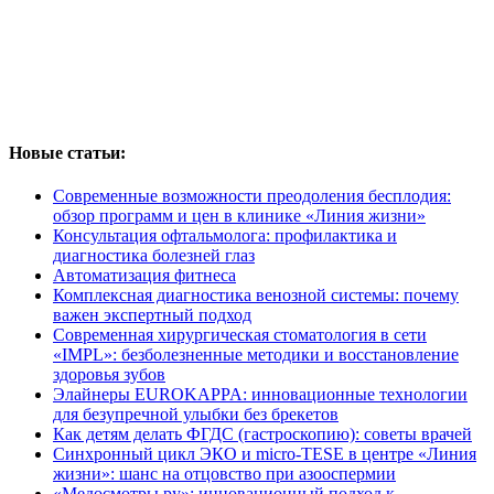
Новые статьи:
Современные возможности преодоления бесплодия:
обзор программ и цен в клинике «Линия жизни»
Консультация офтальмолога: профилактика и
диагностика болезней глаз
Автоматизация фитнеса
Комплексная диагностика венозной системы: почему
важен экспертный подход
Современная хирургическая стоматология в сети
«IMPL»: безболезненные методики и восстановление
здоровья зубов
Элайнеры EUROKAPPA: инновационные технологии
для безупречной улыбки без брекетов
Как детям делать ФГДС (гастроскопию): советы врачей
Синхронный цикл ЭКО и micro-TESE в центре «Линия
жизни»: шанс на отцовство при азооспермии
«Медосмотры.ру»: инновационный подход к