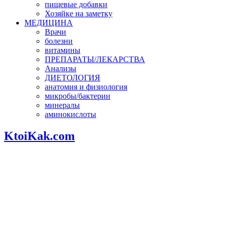
пищевые добавки
Хозяйке на заметку
МЕДИЦИНА
Врачи
болезни
витамины
ПРЕПАРАТЫ/ЛЕКАРСТВА
Анализы
ДИЕТОЛОГИЯ
анатомия и физиология
микробы/бактерии
минералы
аминокислоты
KtoiKak.com