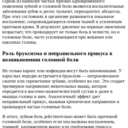
Одной из наиболее частых причин одновременного
появления зубной и головной боли являются воспалительные
заболевания зубов и десен: пульпит, периодонтит, абсцессы.
При этих состояниях в организме развивается локальное
воспаление, сопровождающееся отеком тканей и усиленным
притоком крови. В результате давление на нервные окончания
возрастает, что провоцирует не только боль в челюсти, но и
головные боли, часто усиливающиеся при жевании или
наклонах головы.
Роль бруксизма и неправильного прикуса в
возникновении головной боли
Не только кариес или инфекция могут быть виновниками. У
взрослых нередко встречается бруксизм — непроизвольное
сжатие или скрежетание зубами, особенно во сне. Это создает
чрезмерное напряжение жевательных мышц, которое
передается в височно-нижнечелюстной сустав и далее в
мышцы головы и шеи. Аналогичный эффект дает
неправильный прикус, вызывая хроническое напряжение и
провоцируя частые головные боли.
В итоге, зубная боль действительно может быть причиной
головной боли, особенно если она вызвана воспалением,
травмой, напряжением мышц или проблемами прикуса.