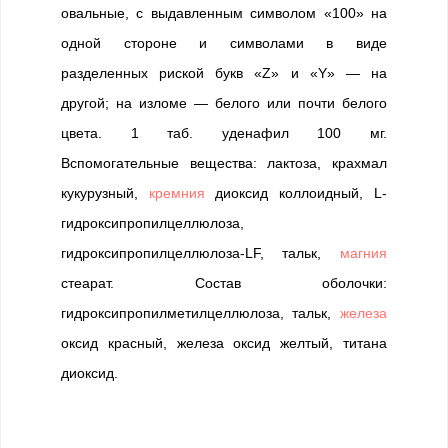
овальные, с выдавленным символом «100» на
одной стороне и символами в виде
разделенных риской букв «Z» и «Y» — на
другой; на изломе — белого или почти белого
цвета. 1 таб. уденафил 100 мг.
Вспомогательные вещества: лактоза, крахмал
кукурузный,
кремния
диоксид коллоидный, L-
гидроксипропилцеллюлоза,
гидроксипропилцеллюлоза-LF, тальк,
магния
стеарат. Состав оболочки:
гидроксипропилметилцеллюлоза, тальк,
железа
оксид красный, железа оксид желтый, титана
диоксид.