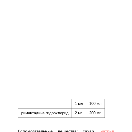
1 мл
100 мл
римантадина гидрохлорид
2 мг
200 мг
Вспомогательные вещества: сахар,
натрия