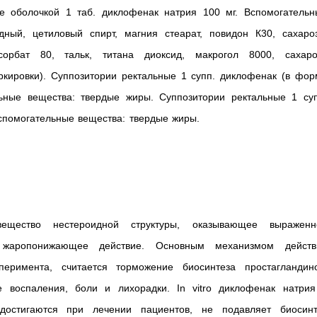
ые оболочкой 1 таб. диклофенак натрия 100 мг. Вспомогательн
ный, цетиловый спирт, магния стеарат, повидон К30, сахароз
сорбат 80, тальк, титана диоксид, макрогол 8000, сахаро
ркировки). Суппозитории ректальные 1 супп. диклофенак (в фор
льные вещества: твердые жиры. Суппозитории ректальные 1 суп
спомогательные вещества: твердые жиры.
ещество нестероидной структуры, оказывающее выраженн
и жаропонижающее действие. Основным механизмом действ
перимента, считается торможение биосинтеза простагландино
 воспаления, боли и лихорадки. In vitro диклофенак натрия
 достигаются при лечении пациентов, не подавляет биосинт