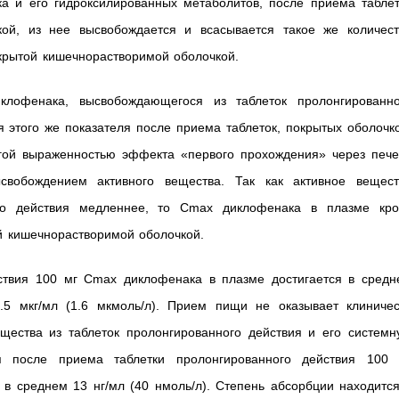
а и его гидроксилированных метаболитов, после приема таблет
кой, из нее высвобождается и всасывается такое же количест
окрытой кишечнорастворимой оболочкой.
клофенака, высвобождающегося из таблеток пролонгированно
я этого же показателя после приема таблеток, покрытых оболочк
угой выраженностью эффекта «первого прохождения» через пече
вобождением активного вещества. Так как активное вещест
ого действия медленнее, то Cmax диклофенака в плазме кро
й кишечнорастворимой оболочкой.
ствия 100 мг Cmax диклофенака в плазме достигается в средн
.5 мкг/мл (1.6 мкмоль/л). Прием пищи не оказывает клиничес
щества из таблеток пролонгированного действия и его системн
я после приема таблетки пролонгированного действия 100 
 в среднем 13 нг/мл (40 нмоль/л). Степень абсорбции находитс