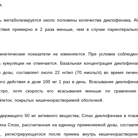
а.
ь метаболизируется около половины количества диклофенака, A
ствия примерно в 2 раза меньше, чем в случае парентерально
инетические показатели не изменяются. При условии соблюден
 кумуляции не отмечается. Базальная концентрация диклофенак
дозы, составляет около 22 нг/мл (70 нмоль/л) во время лечен
го действия в дозе 100 мг 1 раз в день. Всасывание диклофена
ыстро, хотя скорость его всасывания меньше по сравнению
блеток, покрытых кишечнорастворимой оболочкой.
одержащего 50 мг активного вещества, Cmax диклофенака в плаз
чина Cmax, рассчитанная на единицу применяемой дозы, составл
я, регистрирующегося после приема внутрь кишечнорастворим