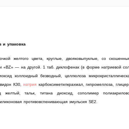
в и упаковка
очкой желтого цвета, круглые, двояковыпуклые, со скошенны
и «BZ» — на другой. 1 таб. диклофенак (в форме натриевой сол
оксид коллоидный безводный, целлюлоза микрокристаллическа
овидон К30,
натрия
карбоксиметилкрахмал, гипромеллоза, глицер
 желтый, тальк, титана диоксид, сополимер полиакрилово
 силиконовая противовспенивающая эмульсия SE2.