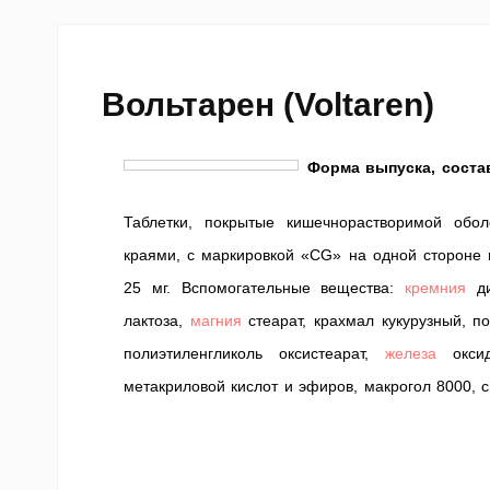
Вольтарен (Voltaren)
Форма выпуска, соста
Таблетки, покрытые кишечнорастворимой обол
краями, с маркировкой «CG» на одной стороне 
25 мг. Вспомогательные вещества:
кремния
ди
лактоза,
магния
стеарат, крахмал кукурузный, п
полиэтиленгликоль оксистеарат,
железа
оксид
метакриловой кислот и эфиров, макрогол 8000,