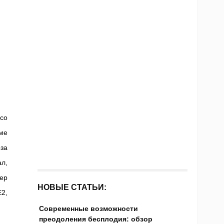
со
ме
за
ал,
мер
НОВЫЕ СТАТЬИ:
2,
Современные возможности
преодоления бесплодия: обзор