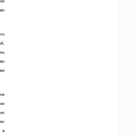
ки
во
го
ой,
нь
во
ви
ем
ки
ую
мг
я в