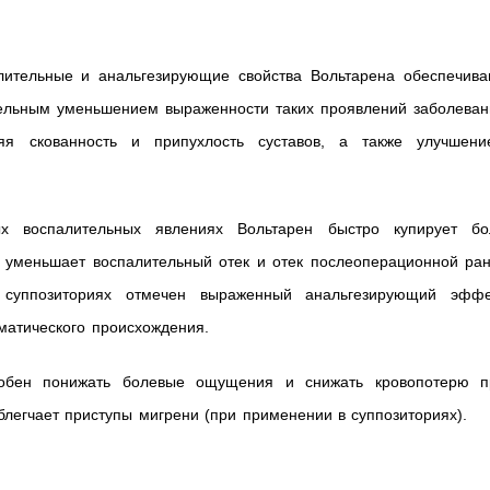
лительные и анальгезирующие свойства Вольтарена обеспечива
тельным уменьшением выраженности таких проявлений заболеван
я скованность и припухлость суставов, а также улучшени
ых воспалительных явлениях Вольтарен быстро купирует бо
), уменьшает воспалительный отек и отек послеоперационной ра
 суппозиториях отмечен выраженный анальгезирующий эффе
матического происхождения.
собен понижать болевые ощущения и снижать кровопотерю п
блегчает приступы мигрени (при применении в суппозиториях).