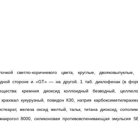
очкой светло-коричневого цвета, круглые, двояковыпуклые, 
дной стороне и «GT» — на другой. 1 таб. диклофенак (в фор
ещества: кремния диоксид коллоидный безводный, целлюло
, крахмал кукурузный, повидон К30, натрия карбоксиметилкрахм
истеарат, железа оксид желтый, тальк, титана диоксид, сополи
 макрогол 8000, силиконовая противовспенивающая эмульсия SE