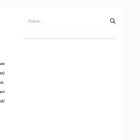
ми
и)
я,
ил
й/