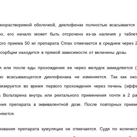
чнорастворимой оболочкой, диклофенак полностью всасывается 
ро, его начало может быть отсрочено из-за наличия у таблет
ого приема 50 мг препарата Cmax отмечается в среднем через 2
абсорбции находится в прямой зависимости от величины дозы.
я или после еды прохождение ее через желудок замедляется (
во всасывающегося диклофенака не изменяется. Так как око
изируется во время первого прохождения через печень (эффе
 Вольтарена внутрь или ректального применения почти в 2 ра
ния препарата в эквивалентной дозе. После повторных прием
няются.
ования препарата кумуляции не отмечается. Судя по количест