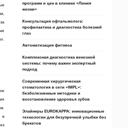
программ и цен в клинике «Линия
ые
жизни»
а,
Консультация офтальмолога:
за
профилактика и диагностика болезней
ме
глаз
п.
Автоматизация фитнеса
Комплексная диагностика венозной
системы: почему важен экспертный
подход
Современная хирургическая
стоматология в сети «IMPL»:
ое
безболезненные методики и
ия
восстановление здоровья зубов
в.
Элайнеры EUROKAPPA: инновационные
 в
технологии для безупречной улыбки без
брекетов
ез