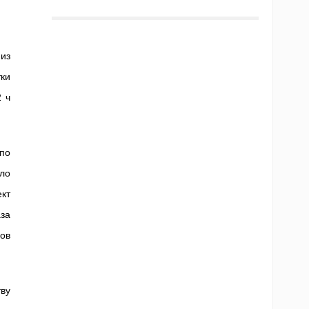
из
ки
 ч
по
ло
кт
за
ов
ву