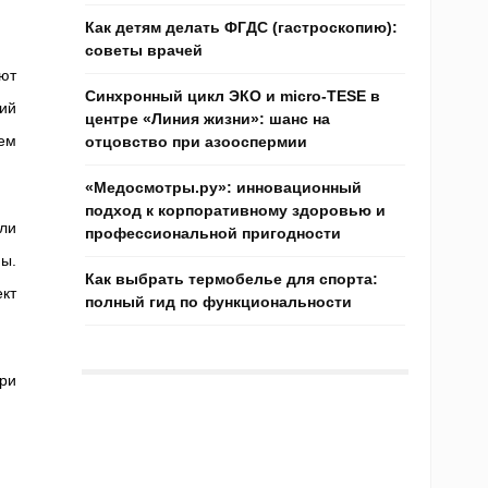
Как детям делать ФГДС (гастроскопию):
советы врачей
ют
Синхронный цикл ЭКО и micro-TESE в
ий
центре «Линия жизни»: шанс на
ем
отцовство при азооспермии
«Медосмотры.ру»: инновационный
подход к корпоративному здоровью и
ли
профессиональной пригодности
ны.
Как выбрать термобелье для спорта:
кт
полный гид по функциональности
ри