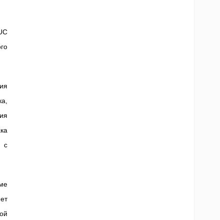
UC
го
ия
а,
ия
ка
 с
ме
яет
ой