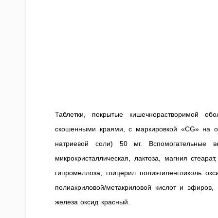
Таблетки, покрытые кишечнорастворимой обол
скошенными краями, с маркировкой «CG» на о
натриевой соли) 50 мг. Вспомогательные в
микрокристаллическая, лактоза, магния стеарат
гипромеллоза, глицерил полиэтиленгликоль окс
полиакриловой/метакриловой кислот и эфиров,
железа оксид красный.