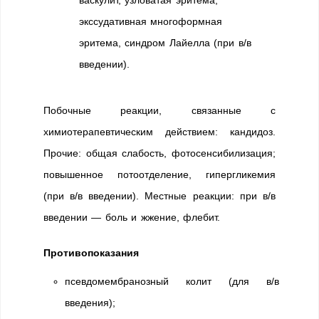
васкулит, узловатая эритема,
экссудативная многоформная
эритема, синдром Лайелла (при в/в
введении).
Побочные реакции, связанные с
химиотерапевтическим действием: кандидоз.
Прочие: общая слабость, фотосенсибилизация;
повышенное потоотделение, гипергликемия
(при в/в введении). Местные реакции: при в/в
введении — боль и жжение, флебит.
Противопоказания
псевдомембранозный колит (для в/в
введения);