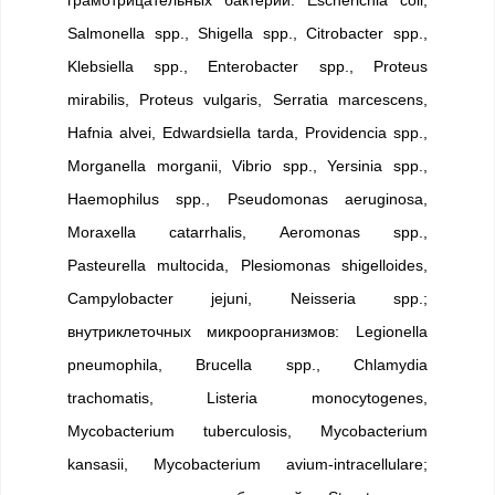
грамотрицательных бактерий: Escherichia coli,
Salmonella spp., Shigella spp., Citrobacter spp.,
Klebsiella spp., Enterobacter spp., Proteus
mirabilis, Proteus vulgaris, Serratia marcescens,
Hafnia alvei, Edwardsiella tarda, Providencia spp.,
Morganella morganii, Vibrio spp., Yersinia spp.,
Haemophilus spp., Pseudomonas aeruginosa,
Moraxella catarrhalis, Aeromonas spp.,
Pasteurella multocida, Plesiomonas shigelloides,
Campylobacter jejuni, Neisseria spp.;
внутриклеточных микроорганизмов: Legionella
pneumophila, Brucella spp., Chlamydia
trachomatis, Listeria monocytogenes,
Mycobacterium tuberculosis, Mycobacterium
kansasii, Mycobacterium avium-intracellulare;