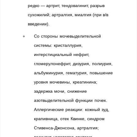
редко — артрит, тендовагинит, разрыв
сухожилий; артралгия, миалгия (при в/в
введении).
Со стороны мочевыделительной
системы: кристаллурия,
интерстициальный нефрит,
гломерулонефрит, дизурия, полиурия,
альбуминурия, гематурия, повышение
уровня мочевины, креатинина;
задержка мочи, снижение
азотвыделительной функции почек.
Аллергические реакции: кожный зуд,
крапивница, отек Квинке, синдром
Стивенса-Джонсона, артралгия;