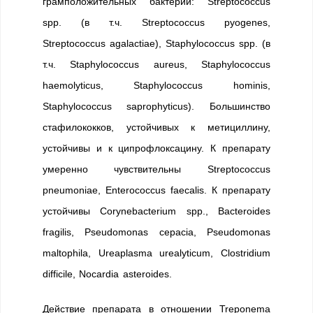
грамположительных бактерий: Streptococcus
spp. (в т.ч. Streptococcus pyogenes,
Streptococcus agalactiae), Staphylococcus spp. (в
т.ч. Staphylococcus aureus, Staphylococcus
haemolyticus, Staphylococcus hominis,
Staphylococcus saprophyticus). Большинство
стафилококков, устойчивых к метициллину,
устойчивы и к ципрофлоксацину. К препарату
умеренно чувствительны Streptococcus
pneumoniae, Enterococcus faecalis. К препарату
устойчивы Corynebacterium spp., Bacteroides
fragilis, Pseudomonas cepacia, Pseudomonas
maltophila, Ureaplasma urealyticum, Clostridium
difficile, Nocardia asteroides.
Действие препарата в отношении Treponema