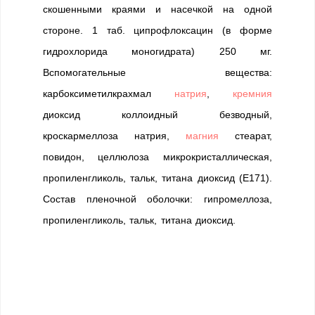
скошенными краями и насечкой на одной
стороне. 1 таб. ципрофлоксацин (в форме
гидрохлорида моногидрата) 250 мг.
Вспомогательные вещества:
карбоксиметилкрахмал
натрия
,
кремния
диоксид коллоидный безводный,
кроскармеллоза натрия,
магния
стеарат,
повидон, целлюлоза микрокристаллическая,
пропиленгликоль, тальк, титана диоксид (Е171).
Состав пленочной оболочки: гипромеллоза,
пропиленгликоль, тальк, титана диоксид.