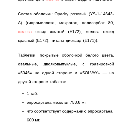
Состав оболочки: Opadry розовый (YS-1-14643-
A) (гипромеллоза, макрогол, полисорбат 80,
железа
оксид желтый (Е172), железа оксид
красный (Е172), титана диоксид (Е171)).
Таблетки, покрытые оболочкой белого цвета,
овальные, двояковыпуклые, с гравировкой
«5046» на одной стороне и «SOLVAY» — на
другой стороне таблетки.
1 таб.
эпросартана мезилат 753.8 мг,
что соответствует содержанию эпросартана
600 мг.