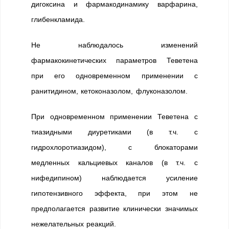
дигоксина и фармакодинамику варфарина,
глибенкламида.
Не наблюдалось изменений
фармакокинетических параметров Теветена
при его одновременном применении с
ранитидином, кетоконазолом, флуконазолом.
При одновременном применении Теветена с
тиазидными диуретиками (в т.ч. с
гидрохлоротиазидом), с блокаторами
медленных кальциевых каналов (в т.ч. с
нифедипином) наблюдается усиление
гипотензивного эффекта, при этом не
предполагается развитие клинически значимых
нежелательных реакций.