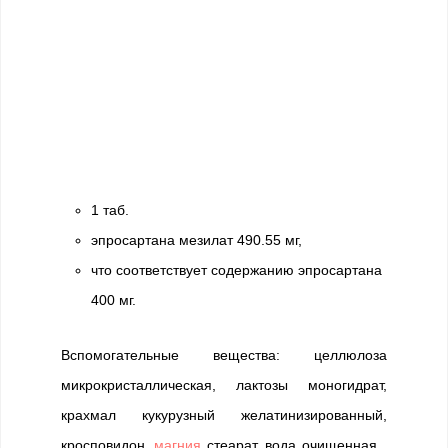
1 таб.
эпросартана мезилат 490.55 мг,
что соответствует содержанию эпросартана
400 мг.
Вспомогательные вещества: целлюлоза
микрокристаллическая, лактозы моногидрат,
крахмал кукурузный желатинизированный,
кросповидон,
магния
стеарат, вода очищенная.