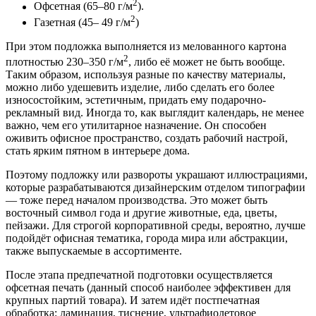
2
Офсетная (65–80 г/м
).
2
Газетная (45– 49 г/м
)
При этом подложка выполняется из мелованного картона
2
плотностью 230–350 г/м
, либо её может не быть вообще.
Таким образом, используя разные по качеству материалы,
можно либо удешевить изделие, либо сделать его более
износостойким, эстетичным, придать ему подарочно-
рекламный вид. Иногда то, как выглядит календарь, не менее
важно, чем его утилитарное назначение. Он способен
оживить офисное пространство, создать рабочий настрой,
стать ярким пятном в интерьере дома.
Поэтому подложку или развороты украшают иллюстрациями,
которые разрабатываются дизайнерским отделом типографии
― тоже перед началом производства. Это может быть
восточный символ года и другие животные, еда, цветы,
пейзажи. Для строгой корпоративной среды, вероятно, лучше
подойдёт офисная тематика, города мира или абстракции,
также выпускаемые в ассортименте.
После этапа предпечатной подготовки осуществляется
офсетная печать (данный способ наиболее эффективен для
крупных партий товара). И затем идёт постпечатная
обработка: ламинация, тиснение, ультрафиолетовое