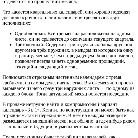
отделяются по прошествии месяца.
Что касается квартальных календарей, они хорошо подходят
для долгосрочного планирования и встречаются в двух
исполнениях:
Одноблочный. Все три месяца расположены на одном
листе, он не срывается до окончания текущего квартала.
Трёхблочный. Содержит три отдельных блока друг под
другом на трёх пружинах, в каждом из которых на одну
страницу меньше, чем в предыдущем. Более динамичен,
позволяет всегда видеть одновременно прошедший,
текущий и следующий месяц.
Пользоваться отрывным настенным календарём с тремя
гребнями, на самом деле, очень легко. Вы ежемесячно просто
вырываете из него сразу три наружных листа ― по одному из
каждого блока. Тогда актуальный месяц остаётся посредине.
В продаже нетрудно найти и компромиссный вариант ―
календарь «3 в 1». Кстати, по конструкции он может быть как
отрывным, так и перекидным. В нём на каждом развороте
размещается нынешний месяц, как обычно, а где-нибудь рядом
― прошлый и будущий, в уменьшенном масштабе.
Среди перекидных бывает такой вид календарей, как