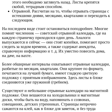
этого необходимо заглянуть назад. Листы крепятся
скобой, тетрадным способом.
Отрывной. Рассчитан на то, чтобы отрывать страницы с
истекшими днями, месяцами, кварталами и переходить к
следующим.
На последнем виде стоит остановиться поподробнее. Многие
помнят численник ― советский отрывной календарь, где на
каждую страничку приходился один день. Аналоги
выпускаются и сейчас ― они стоят копейки, помогают просто
следить за ходом времени, а также содержат анекдоты,
справочную информацию и т. д. Их уместно повесить дома,
на даче, на вахте.
Более обширные интервалы охватывают отрывные календари,
разбитые по месяцам, кварталам. Они крупнее по формату,
печатаются на лучшей бумаге, имеют гладкую цветную
подложку с приятным изображением. Здесь листы в блоке
соединяются уже пружиной (гребнем).
Существуют и небольшие отрывные календари на магнитной
подложке. Они вешаются на холодильники и магнитные
доски, чтобы быть на виду, напоминать о созвонах,
совещаниях, детских утренниках. Страницы непрочно
сажаются на клей, как в блоке для заметок, и без труда