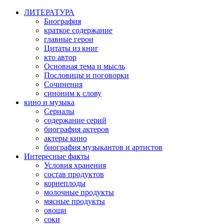
ЛИТЕРАТУРА
Биография
краткое содержание
главные герои
Цитаты из книг
кто автор
Основная тема и мысль
Пословицы и поговорки
Сочинения
синоним к слову
кино и музыка
Сериалы
содержание серий
биография актеров
актеры кино
биография музыкантов и артистов
Интересные факты
Условия хранения
состав продуктов
корнеплоды
молочные продукты
мясные продукты
овощи
соки