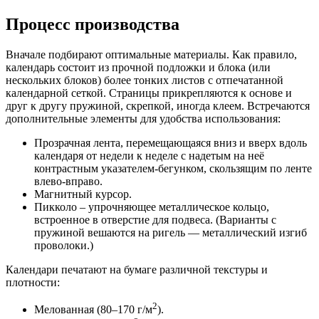
Процесс производства
Вначале подбирают оптимальные материалы. Как правило,
календарь состоит из прочной подложки и блока (или
нескольких блоков) более тонких листов с отпечатанной
календарной сеткой. Страницы прикрепляются к основе и
друг к другу пружиной, скрепкой, иногда клеем. Встречаются
дополнительные элементы для удобства использования:
Прозрачная лента, перемещающаяся вниз и вверх вдоль
календаря от недели к неделе с надетым на неё
контрастным указателем-бегунком, скользящим по ленте
влево-вправо.
Магнитный курсор.
Пикколо – упрочняющее металлическое кольцо,
встроенное в отверстие для подвеса. (Варианты с
пружиной вешаются на ригель ― металлический изгиб
проволоки.)
Календари печатают на бумаге различной текстуры и
плотности:
2
Мелованная (80–170 г/м
).