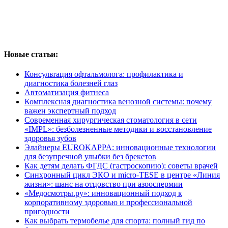
Новые статьи:
Консультация офтальмолога: профилактика и
диагностика болезней глаз
Автоматизация фитнеса
Комплексная диагностика венозной системы: почему
важен экспертный подход
Современная хирургическая стоматология в сети
«IMPL»: безболезненные методики и восстановление
здоровья зубов
Элайнеры EUROKAPPA: инновационные технологии
для безупречной улыбки без брекетов
Как детям делать ФГДС (гастроскопию): советы врачей
Синхронный цикл ЭКО и micro-TESE в центре «Линия
жизни»: шанс на отцовство при азооспермии
«Медосмотры.ру»: инновационный подход к
корпоративному здоровью и профессиональной
пригодности
Как выбрать термобелье для спорта: полный гид по