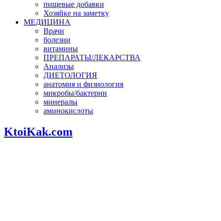
пищевые добавки
Хозяйке на заметку
МЕДИЦИНА
Врачи
болезни
витамины
ПРЕПАРАТЫ/ЛЕКАРСТВА
Анализы
ДИЕТОЛОГИЯ
анатомия и физиология
микробы/бактерии
минералы
аминокислоты
KtoiKak.com