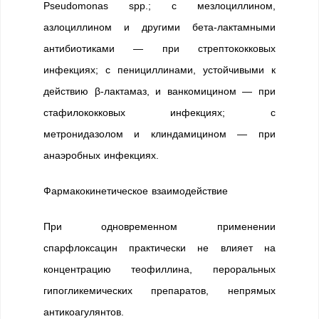
Pseudomonas spp.; с мезлоциллином,
азлоциллином и другими бета-лактамными
антибиотиками — при стрептококковых
инфекциях; с пенициллинами, устойчивыми к
действию β-лактамаз, и ванкомицином — при
стафилококковых инфекциях; с
метронидазолом и клиндамицином — при
анаэробных инфекциях.
Фармакокинетическое взаимодействие
При одновременном применении
спарфлоксацин практически не влияет на
концентрацию теофиллина, пероральных
гипогликемических препаратов, непрямых
антикоагулянтов.