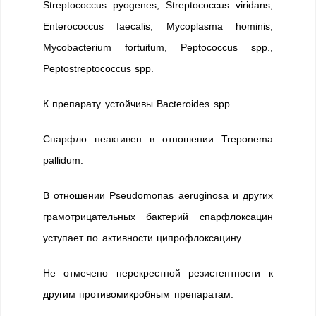
Streptococcus pyogenes, Streptococcus viridans,
Enterococcus faecalis, Mycoplasma hominis,
Mycobacterium fortuitum, Peptococcus spp.,
Peptostreptococcus spp.
К препарату устойчивы Bacteroides spp.
Спарфло неактивен в отношении Treponema
pallidum.
В отношении Pseudomonas aeruginosa и других
грамотрицательных бактерий спарфлоксацин
уступает по активности ципрофлоксацину.
Не отмечено перекрестной резистентности к
другим противомикробным препаратам.