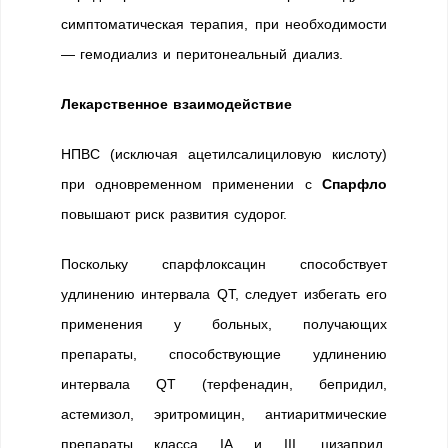
симптоматическая терапия, при необходимости
— гемодиализ и перитонеальный диализ.
Лекарственное взаимодействие
НПВС (исключая ацетилсалициловую кислоту)
при одновременном применении с
Спарфло
повышают риск развития судорог.
Поскольку спарфлоксацин способствует
удлинению интервала QT, следует избегать его
применения у больных, получающих
препараты, способствующие удлинению
интервала QT (терфенадин, бепридил,
астемизол, эритромицин, антиаритмические
препараты класса IА и III, цизаприд,