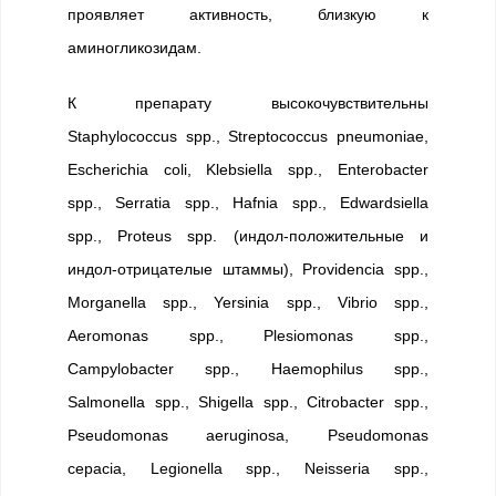
проявляет активность, близкую к
аминогликозидам.
К препарату высокочувствительны
Staphylococcus spp., Streptococcus pneumoniae,
Escherichia coli, Klebsiella spp., Enterobacter
spp., Serratia spp., Hafnia spp., Edwardsiella
spp., Proteus spp. (индол-положительные и
индол-отрицателые штаммы), Providencia spp.,
Morganella spp., Yersinia spp., Vibrio spp.,
Aeromonas spp., Plesiomonas spp.,
Campylobacter spp., Haemophilus spp.,
Salmonella spp., Shigella spp., Citrobacter spp.,
Pseudomonas aeruginosa, Pseudomonas
cepacia, Legionella spp., Neisseria spp.,