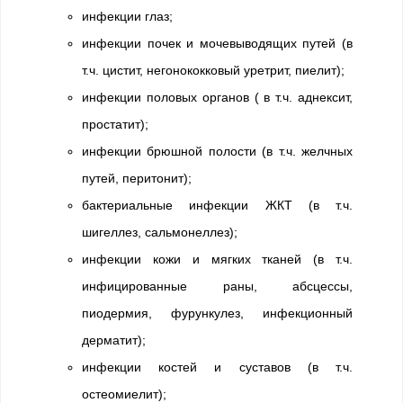
инфекции глаз;
инфекции почек и мочевыводящих путей (в
т.ч. цистит, негонококковый уретрит, пиелит);
инфекции половых органов ( в т.ч. аднексит,
простатит);
инфекции брюшной полости (в т.ч. желчных
путей, перитонит);
бактериальные инфекции ЖКТ (в т.ч.
шигеллез, сальмонеллез);
инфекции кожи и мягких тканей (в т.ч.
инфицированные раны, абсцессы,
пиодермия, фурункулез, инфекционный
дерматит);
инфекции костей и суставов (в т.ч.
остеомиелит);