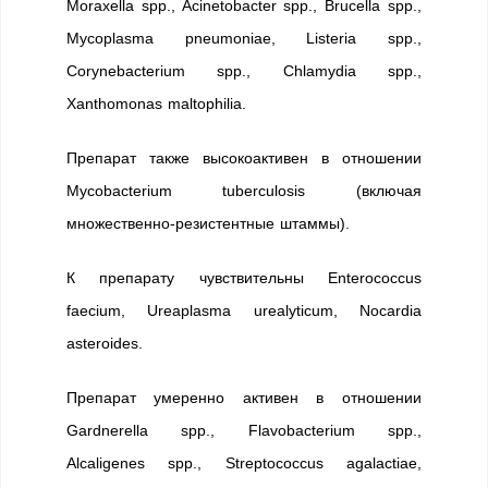
Moraxella spp., Acinetobacter spp., Brucella spp.,
Mycoplasma pneumoniae, Listeria spp.,
Corynebacterium spp., Chlamydia spp.,
Xanthomonas maltophilia.
Препарат также высокоактивен в отношении
Mycobacterium tuberculosis (включая
множественно-резистентные штаммы).
К препарату чувствительны Enterococcus
faecium, Ureaplasma urealyticum, Nocardia
asteroides.
Препарат умеренно активен в отношении
Gardnerella spp., Flavobacterium spp.,
Alcaligenes spp., Streptococcus agalactiae,