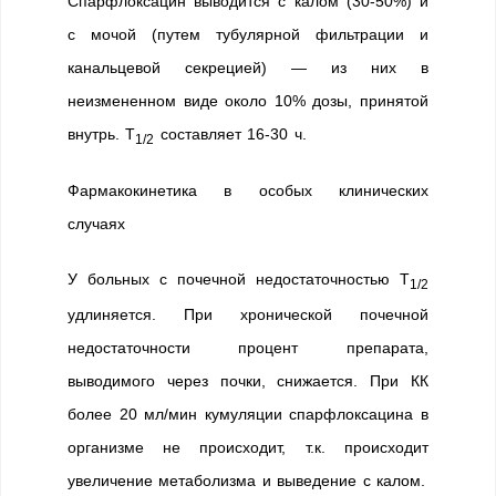
Спарфлоксацин выводится с калом (30-50%) и
с мочой (путем тубулярной фильтрации и
канальцевой секрецией) — из них в
неизмененном виде около 10% дозы, принятой
внутрь. T
составляет 16-30 ч.
1/2
Фармакокинетика в особых клинических
случаях
У больных с почечной недостаточностью T
1/2
удлиняется. При хронической почечной
недостаточности процент препарата,
выводимого через почки, снижается. При КК
более 20 мл/мин кумуляции спарфлоксацина в
организме не происходит, т.к. происходит
увеличение метаболизма и выведение с калом.