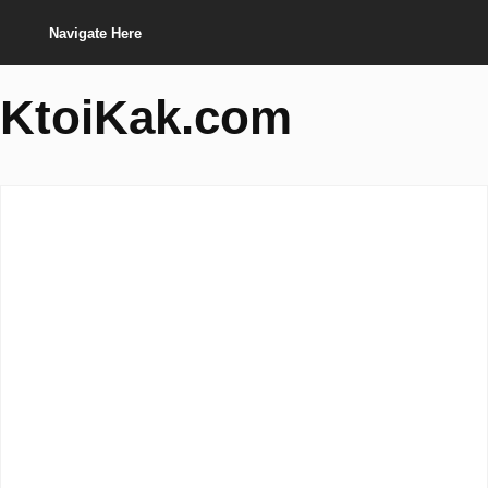
Navigate Here
KtoiKak.com