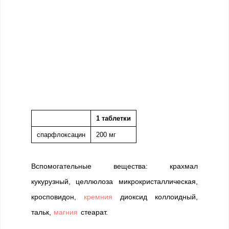
1 таблетки
спарфлоксацин
200 мг
Вспомогательные вещества: крахмал
кукурузный, целлюлоза микрокристаллическая,
кросповидон,
кремния
диоксид коллоидный,
тальк,
магния
стеарат.