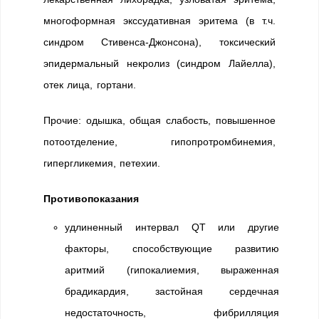
многоформная экссудативная эритема (в т.ч.
синдром Стивенса-Джонсона), токсический
эпидермальный некролиз (синдром Лайелла),
отек лица, гортани.
Прочие: одышка, общая слабость, повышенное
потоотделение, гипопротромбинемия,
гипергликемия, петехии.
Противопоказания
удлиненный интервал QT или другие
факторы, способствующие развитию
аритмий (гипокалиемия, выраженная
брадикардия, застойная сердечная
недостаточность, фибрилляция