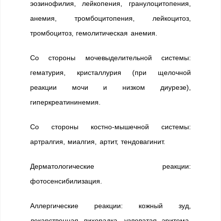
эозинофилия, лейкопения, гранулоцитопения,
анемия, тромбоцитопения, лейкоцитоз,
тромбоцитоз, гемолитическая анемия.
Со стороны мочевыделительной системы:
гематурия, кристаллурия (при щелочной
реакции мочи и низком диурезе),
гиперкреатининемия.
Со стороны костно-мышечной системы:
артралгия, миалгия, артит, тендовагинит.
Дерматологические реакции:
фотосенсибилизация.
Аллергические реакции: кожный зуд,
лекарственная лихорадка, узловатая эритема,