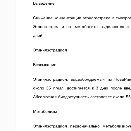
Выведение
Снижение концентрации этоногестрела в сыворот
Этоногестрел и его метаболиты выделяются с 
дней.
Этинилэстрадиол
Всасывание
Этинилэстрадиол, высвобождаемый из НоваРин
около 35 пг/мл, достигается к 3 дню после вв
Абсолютная биодоступность составляет около 56
Метаболизм
Этинилэстрадиол первоначально метаболизиру