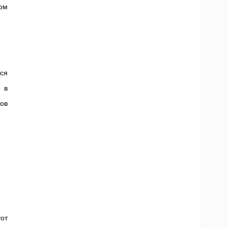
ом
ся
 в
ов
тот