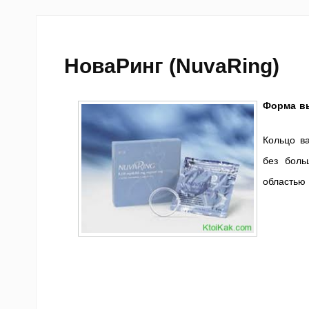
НоваРинг (NuvaRing)
Форма вы
Кольцо ва
без боль
областью 