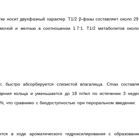
ке носит двухфазный характер. T1/2 β-фазы составляет около 29
мочой и желчью в соотношении 1.7:1. T1/2 метаболитов около
г, быстро абсорбируется слизистой влагалища. Cmax составля
едения кольца и уменьшается до 18 пг/мл по истечении 3 недел
%, что сравнимо с биодоступностью при пероральном введении.
ется в ходе ароматического гидроксилирования с образовани