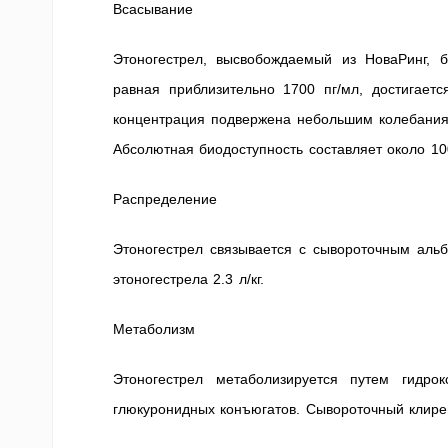
Всасывание
Этоногестрел, высвобождаемый из НоваРинг, б
равная приблизительно 1700 пг/мл, достигает
концентрация подвержена небольшим колебаниям
Абсолютная биодоступность составляет около 1
Распределение
Этоногестрел связывается с сывороточным аль
этоногестрела 2.3 л/кг.
Метаболизм
Этоногестрел метаболизируется путем гидро
глюкуронидных конъюгатов. Сывороточный клирен