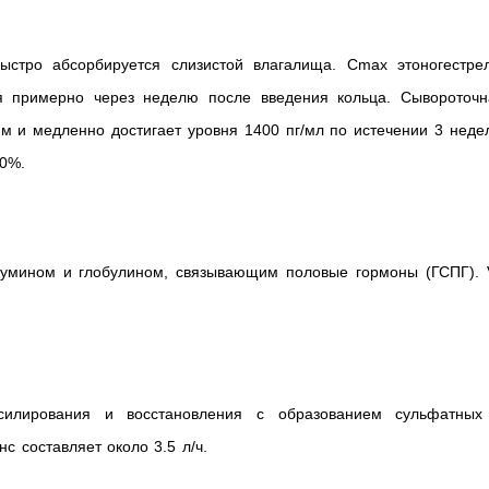
ыстро абсорбируется слизистой влагалища. Cmax этоногестрел
ся примерно через неделю после введения кольца. Сывороточн
 и медленно достигает уровня 1400 пг/мл по истечении 3 недел
00%.
бумином и глобулином, связывающим половые гормоны (ГСПГ). 
ксилирования и восстановления с образованием сульфатных
с составляет около 3.5 л/ч.