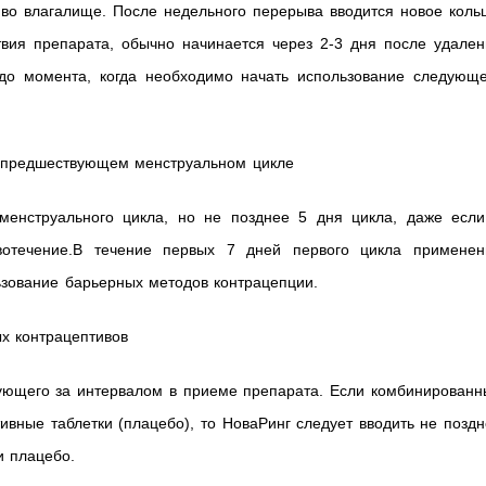
во влагалище. После недельного перерыва вводится новое кольц
вия препарата, обычно начинается через 2-3 дня после удален
до момента, когда необходимо начать использование следующе
 предшествующем менструальном цикле
менструального цикла, но не позднее 5 дня цикла, даже если
отечение.В течение первых 7 дней первого цикла применен
ьзование барьерных методов контрацепции.
х контрацептивов
дующего за интервалом в приеме препарата. Если комбинированн
ивные таблетки (плацебо), то НоваРинг следует вводить не позд
и плацебо.