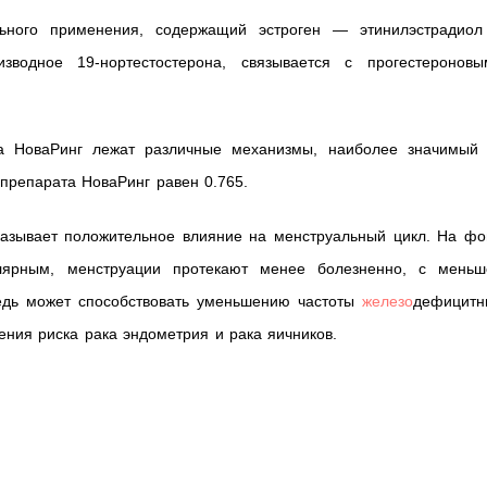
льного применения, содержащий эстроген — этинилэстрадиол
изводное 19-нортестостерона, связывается с прогестероновы
та НоваРинг лежат различные механизмы, наиболее значимый 
препарата НоваРинг равен 0.765.
казывает положительное влияние на менструальный цикл. На фо
лярным, менструации протекают менее болезненно, с меньш
редь может способствовать уменьшению частоты
железо
дефицитн
жения риска рака эндометрия и рака яичников.