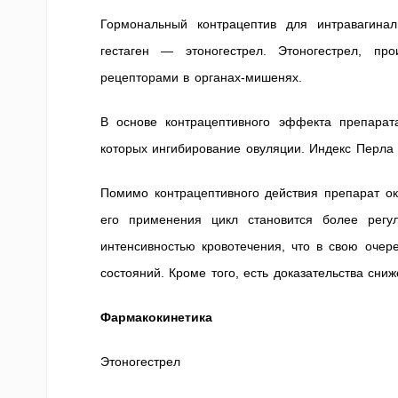
Гормональный контрацептив для интравагина
гестаген — этоногестрел. Этоногестрел, про
рецепторами в органах-мишенях.
В основе контрацептивного эффекта препара
которых ингибирование овуляции. Индекс Перла 
Помимо контрацептивного действия препарат о
его применения цикл становится более регу
интенсивностью кровотечения, что в свою оче
состояний. Кроме того, есть доказательства сни
Фармакокинетика
Этоногестрел