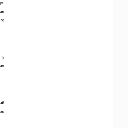
о.
ия
го
 у
ия
ый
нее