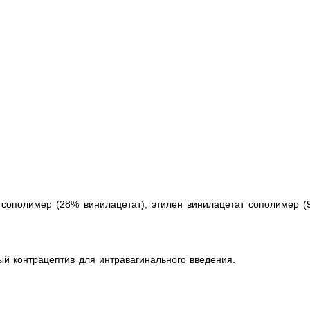
 сополимер (28% винилацетат), этилен винилацетат сополимер (
й контрацептив для интравагинального введения.