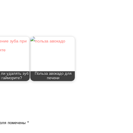
ли удалять зуб
Польза авокадо для
 гайморите?
печени
поля помечены
*