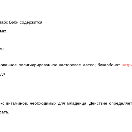
табс Бэби содержится:
мкг.
.
мг.
ированное полигидрированное касторовое масло; бикарбонат
натр
да.
кс витаминов, необходимых для младенца. Действие определяет
рата.