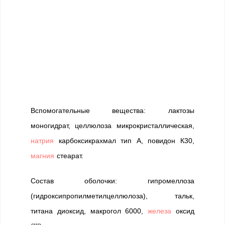
Вспомогательные вещества: лактозы
моногидрат, целлюлоза микрокристаллическая,
натрия
карбоксикрахмал тип А, повидон К30,
магния
стеарат.
Состав оболочки: гипромеллоза
(гидроксипропилметилцеллюлоза), тальк,
титана диоксид, макрогол 6000,
железа
оксид