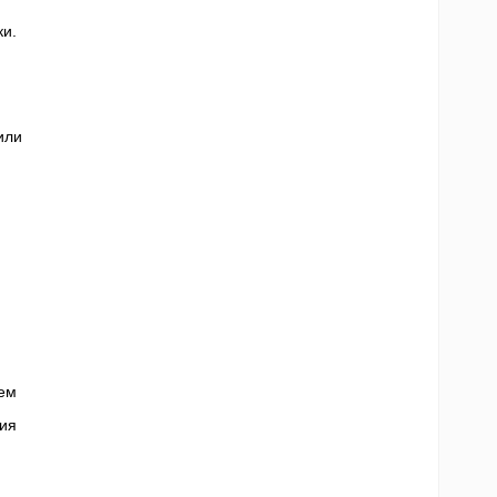
ки.
или
ем
ия