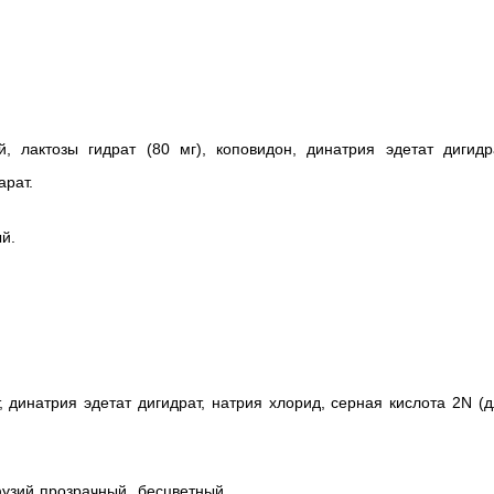
, лактозы гидрат (80 мг), коповидон, динатрия эдетат дигидра
арат.
й.
 динатрия эдетат дигидрат, натрия хлорид, серная кислота 2N (
узий прозрачный, бесцветный.