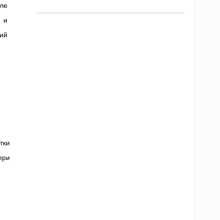
ле
 и
ий
тки
при