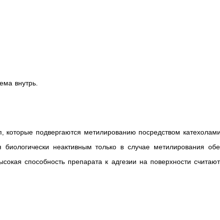
ема внутрь.
пп, которые подвергаются метилированию посредством катехолам
я биологически неактивным только в случае метилирования обе
высокая способность препарата к адгезии на поверхности считаю