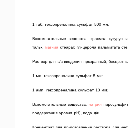
1 таб. гексопреналина сульфат 500 мкг.
Вспомогательные вещества: крахмал кукурузный
тальк,
магния
стеарат, глицерола пальмитата сте
Раствор для в/в введения прозрачный, бесцветны
1 мл. гексопреналина сульфат 5 мкг.
1 амп. гексопреналина сульфат 10 мкг.
Вспомогательные вещества:
натрия
пиросульфит,
поддержания уровня рН), вода д/и.
Концентрат для приготовления раствора для инф