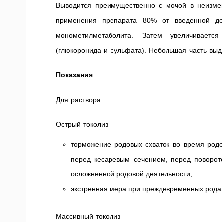
Выводится преимущественно с мочой в неизме
применения препарата 80% от введенной до
монометилметаболита. Затем увеличиваетс
(глюкоронида и сульфата). Небольшая часть вы
Показания
Для раствора
Острый токолиз
торможение родовых схваток во время род
перед кесаревым сечением, перед поворот
осложненной родовой деятельности;
экстренная мера при преждевременных родах
Массивный токолиз