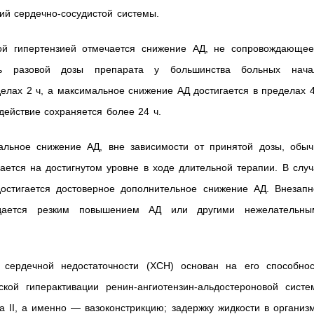
й сердечно-сосудистой системы.
ой гипертензией отмечается снижение АД, не сопровождающее
ь разовой дозы препарата у большинства больных нача
делах 2 ч, а максимальное снижение АД достигается в пределах 
действие сохраняется более 24 ч.
альное снижение АД, вне зависимости от принятой дозы, обыч
ается на достигнутом уровне в ходе длительной терапии. В слу
остигается достоверное дополнительное снижение АД. Внезапн
дается резким повышением АД или другими нежелательны
 сердечной недостаточности (ХСН) основан на его способнос
ской гиперактивации ренин-ангиотензин-альдостероновой систе
 II, а именно — вазоконстрикцию; задержку жидкости в организ