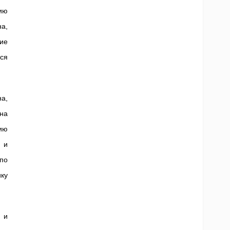
ию
а,
ие
ся
а,
 на
ию
 и
по
ику
 и