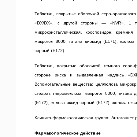
Таблетки, покрытые оболочкой серо-оранжевого
«DX/DX», с другой стороны — «NVR». 1 та
микрокристаллическая, кросповидон, кремния
макрогол 8000, титана диоксид (Е171), железа
черный (Е172).
Таблетки, покрытые оболочкой темного серо-
стороне риска и выдавленная надпись «DX
Вспомогательные вещества: целлюлоза микрокри
стеарат, гипромеллоза, макрогол 8000, титана 
(Е172), железа оксид черный (Е172), железа окс
Клинико-фармакологическая группа: Антагонист р
Фармакологическое действие