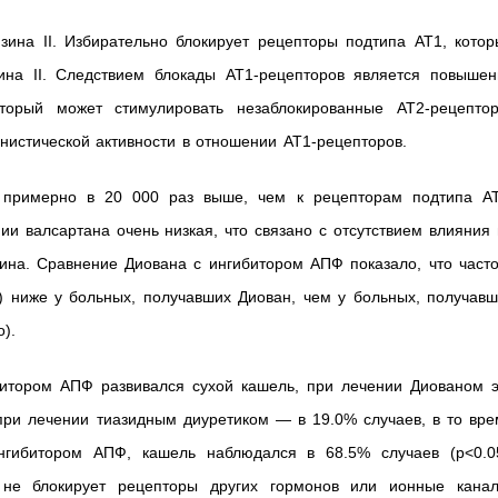
зина II. Избирательно блокирует рецепторы подтипа AT1, котор
ина II. Следствием блокады AT1-рецепторов является повышен
оторый может стимулировать незаблокированные AT2-рецептор
нистической активности в отношении AT1-рецепторов.
 примерно в 20 000 раз выше, чем к рецепторам подтипа AT
и валсартана очень низкая, что связано с отсутствием влияния
ина. Сравнение Диована с ингибитором АПФ показало, что часто
5) ниже у больных, получавших Диован, чем у больных, получав
).
битором АПФ развивался сухой кашель, при лечении Диованом э
при лечении тиазидным диуретиком — в 19.0% случаев, в то вре
нгибитором АПФ, кашель наблюдался в 68.5% случаев (р<0.05
 не блокирует рецепторы других гормонов или ионные канал