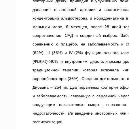
повторных дозах, приводил к улучшению показ
давления в легочной артерии и систоличес
концентраций альдостерона и норадреналина в
меньшей мере, 6 месяцев, после 28 дней тер
сопротивление, САД и сердечный выброс. Забо
сравнению с плацебо, на заболеваемость и см
(62%), III (36%) и IV (2%) функционального к
(ФВЛЖ)<40% и внутренним диастолическим ди
традиционной терапии, которая включала ин
адреноблокаторы (36%). Средняя длительность п
Диована – 254 мг. Два первичных критерия эфф
и заболеваемость, связанную с сердечной недо
следующим показателям: смерть, внезапная
недостаточности, в/в введение инотропных или
госпитализации.