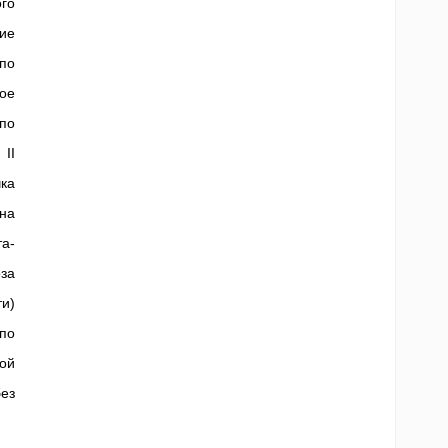
го
ие
по
ое
по
II
чка
на
а-
оза
ти)
 по
ой
ез