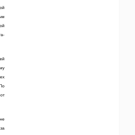
пой
ым
ой
а-
ей
му
ех
По
от
не
за