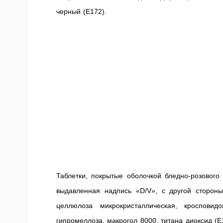
черный (Е172).
Таблетки, покрытые оболочкой бледно-розового
выдавленная надпись «D/V», с другой сторон
целлюлоза микрокристаллическая, кросповид
гипромеллоза, макрогол 8000, титана диоксид (Е