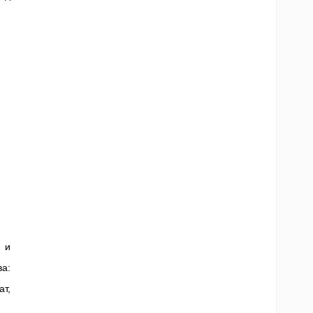
 и
а:
т,