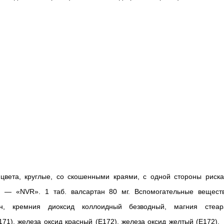
 цвета, круглые, со скошенными краями, с одной стороны риска
ы — «NVR». 1 таб. валсартан 80 мг. Вспомогательные веществ
он, кремния диоксид коллоидный безводный, магния стеара
171), железа оксид красный (Е172), железа оксид желтый (Е172).