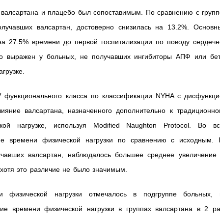
х валсартана и плацебо был сопоставимым. По сравнению с груп
олучавших валсартан, достоверно снизилась на 13.2%. Основн
а 27.5% времени до первой госпитализации по поводу сердечн
но выражен у больных, не получавших ингибиторы АПФ или бет
грузке.
IV функционального класса по классификации NYHA с дисфункци
ияние валсартана, назначенного дополнительно к традиционно
й нагрузке, используя Modified Naughton Protocol. Во вс
ние времени физической нагрузки по сравнению с исходным. 
учавших валсартан, наблюдалось большее среднее увеличение 
 хотя это различие не было значимым.
и физической нагрузки отмечалось в подгруппе больных, 
ие времени физической нагрузки в группах валсартана в 2 ра