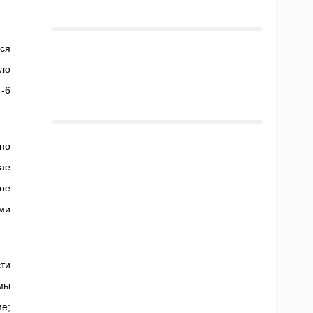
ся
ло
4-6
но
чае
ое
ми
ти
мы
ме;