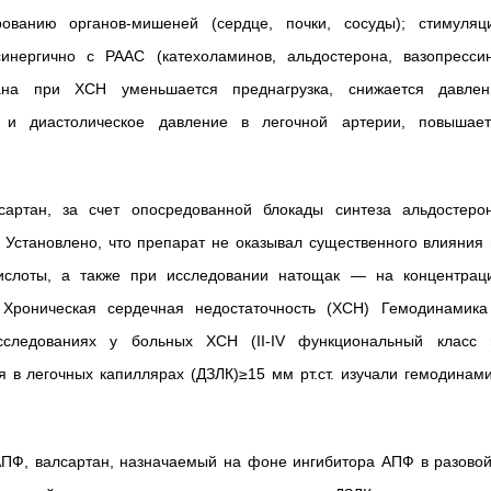
ванию органов-мишеней (сердце, почки, сосуды); стимуляц
инергично с РААС (катехоламинов, альдостерона, вазопрессин
ана при ХСН уменьшается преднагрузка, снижается давлен
 и диастолическое давление в легочной артерии, повышает
артан, за счет опосредованной блокады синтеза альдостерон
 Установлено, что препарат не оказывал существенного влияния
кислоты, а также при исследовании натощак — на концентрац
 Хроническая сердечная недостаточность (ХСН) Гемодинамика
сследованиях у больных ХСН (II-IV функциональный класс 
 в легочных капиллярах (ДЗЛК)≥15 мм рт.ст. изучали гемодинам
ПФ, валсартан, назначаемый на фоне ингибитора АПФ в разовой