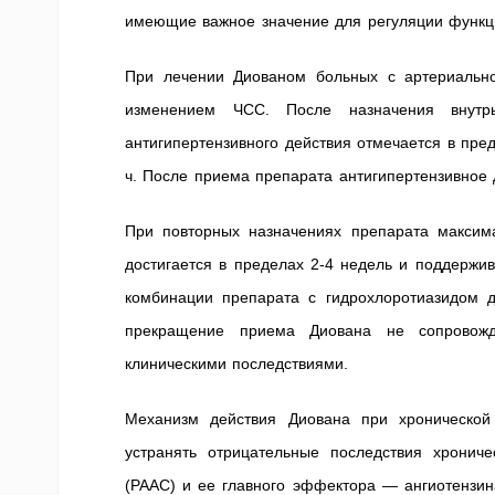
имеющие важное значение для регуляции функци
При лечении Диованом больных с артериальн
изменением ЧСС. После назначения внутр
антигипертензивного действия отмечается в пре
ч. После приема препарата антигипертензивное 
При повторных назначениях препарата максим
достигается в пределах 2-4 недель и поддержив
комбинации препарата с гидрохлоротиазидом д
прекращение приема Диована не сопровож
клиническими последствиями.
Механизм действия Диована при хронической
устранять отрицательные последствия хрониче
(РААС) и ее главного эффектора — ангиотензина