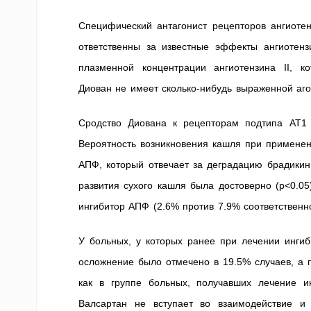
Специфический антагонист рецепторов ангиотен
ответственны за известные эффекты ангиотенз
плазменной концентрации ангиотензина II, к
Диован не имеет сколько-нибудь выраженной аго
Сродство Диована к рецепторам подтипа AT1
Вероятность возникновения кашля при применени
АПФ, который отвечает за деградацию брадикин
развития сухого кашля была достоверно (р<0.0
ингибитор АПФ (2.6% против 7.9% соответственно
У больных, у которых ранее при лечении инги
осложнение было отмечено в 19.5% случаев, а 
как в группе больных, получавших лечение и
Валсартан не вступает во взаимодействие и