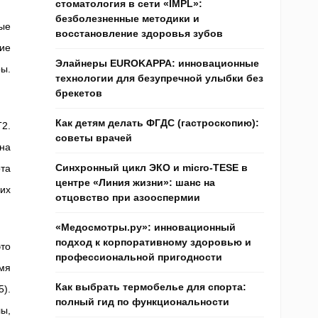
стоматология в сети «IMPL»:
безболезненные методики и
ые
восстановление здоровья зубов
ие
Элайнеры EUROKAPPA: инновационные
ы.
технологии для безупречной улыбки без
брекетов
Как детям делать ФГДС (гастроскопию):
2.
советы врачей
 на
Синхронный цикл ЭКО и micro-TESE в
та
центре «Линия жизни»: шанс на
ших
отцовство при азооспермии
«Медосмотры.ру»: инновационный
подход к корпоративному здоровью и
то
профессиональной пригодности
мя
Как выбрать термобелье для спорта:
).
полный гид по функциональности
ы,