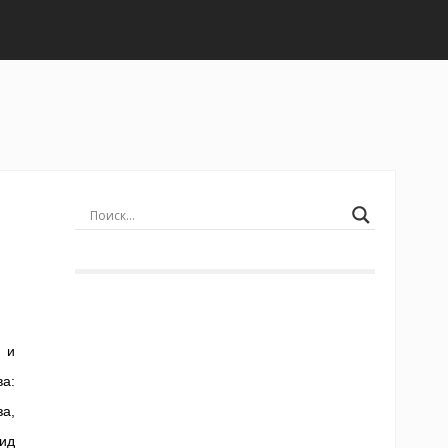
 и
а:
а,
ид