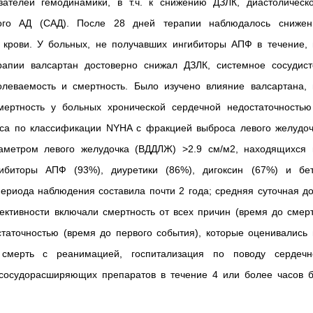
ателей гемодинамики, в т.ч. к снижению ДЗЛК, диастолическо
кого АД (САД). После 28 дней терапии наблюдалось снижен
 крови. У больных, не получавших ингибиторы АПФ в течение, 
апии валсартан достоверно снижал ДЗЛК, системное сосудист
леваемость и смертность. Было изучено влияние валсартана, 
ертность у больных хронической сердечной недостаточностью 
ласса по классификации NYHA с фракцией выброса левого желудо
аметром левого желудочка (ВДДЛЖ) >2.9 см/м2, находящихся 
гибиторы АПФ (93%), диуретики (86%), дигоксин (67%) и бет
ериода наблюдения составила почти 2 года; средняя суточная д
ективности включали смертность от всех причин (время до смер
статочностью (время до первого события), которые оценивались
 смерть с реанимацией, госпитализация по поводу сердечн
 сосудорасширяющих препаратов в течение 4 или более часов б