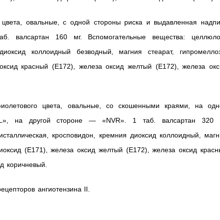
 цвета, овальные, с одной стороны риска и выдавленная надпи
б. валсартан 160 мг. Вспомогательные вещества: целлюло
 диоксид коллоидный безводный, магния стеарат, гипромеллоз
 оксид красный (Е172), железа оксид желтый (Е172), железа ок
фиолетового цвета, овальные, со скошенными краями, на одн
L», на другой стороне — «NVR». 1 таб. валсартан 320 
сталлическая, кросповидон, кремния диоксид коллоидный, магн
диоксид (Е171), железа оксид желтый (Е172), железа оксид крас
ид коричневый.
ецепторов ангиотензина II.