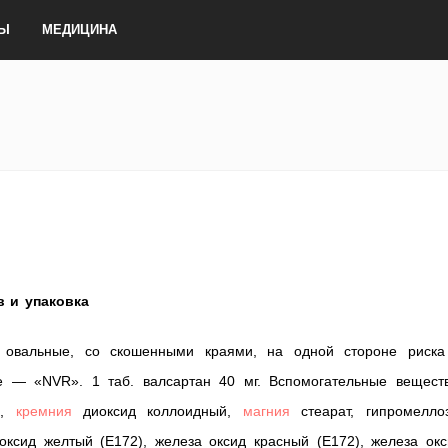
ТЫ
МЕДИЦИНА
в и упаковка
а, овальные, со скошенными краями, на одной стороне риска
е — «NVR». 1 таб. валсартан 40 мг. Вспомогательные веществ
н,
кремния
диоксид коллоидный,
магния
стеарат, гипромеллоз
ксид желтый (Е172), железа оксид красный (Е172), железа окс