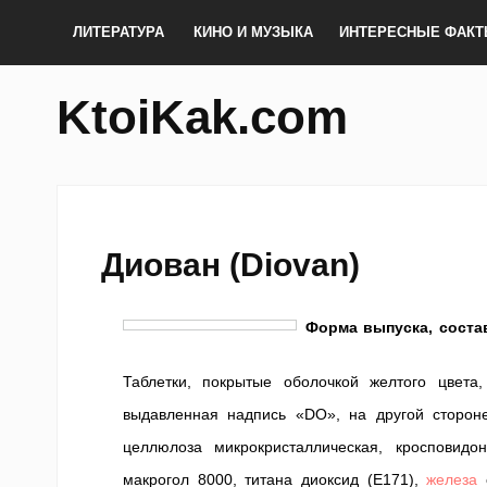
ЛИТЕРАТУРА
КИНО И МУЗЫКА
ИНТЕРЕСНЫЕ ФАК
KtoiKak.com
Диован (Diovan)
Форма выпуска, соста
Таблетки, покрытые оболочкой желтого цвет
выдавленная надпись «DO», на другой сторон
целлюлоза микрокристаллическая, кросповидо
макрогол 8000, титана диоксид (Е171),
железа
о