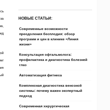
сь
НОВЫЕ СТАТЬИ:
за
а,
Современные возможности
сид
преодоления бесплодия: обзор
программ и цен в клинике «Линия
жизни»
ой
Консультация офтальмолога:
профилактика и диагностика болезней
мг
глаз
ия
ный
Автоматизация фитнеса
Комплексная диагностика венозной
системы: почему важен экспертный
подход
Современная хирургическая