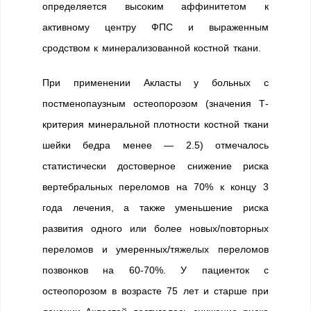
определяется высоким аффинитетом к
активному центру ФПС и выраженным
сродством к минерализованной костной ткани.
При применении Акласты у больных с
постменопаузным остеопорозом (значения Т-
критерия минеральной плотности костной ткани
шейки бедра менее — 2.5) отмечалось
статистически достоверное снижение риска
вертебральных переломов на 70% к концу 3
года лечения, а также уменьшение риска
развития одного или более новых/повторных
переломов и умеренных/тяжелых переломов
позвонков на 60-70%. У пациенток с
остеопорозом в возрасте 75 лет и старше при