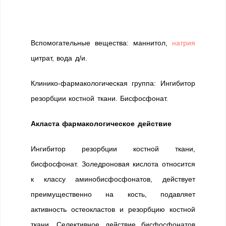
Вспомогательные вещества: маннитол,
натрия
цитрат, вода д/и.
Клинико-фармакологическая группа: Ингибитор
резорбции костной ткани. Бисфосфонат.
Акласта фармакологическое действие
Ингибитор резорбции костной ткани,
бисфосфонат. Золедроновая кислота относится
к классу аминобисфосфонатов, действует
преимущественно на кость, подавляет
активность остеокластов и резорбцию костной
ткани. Селективное действие бисфосфонатов