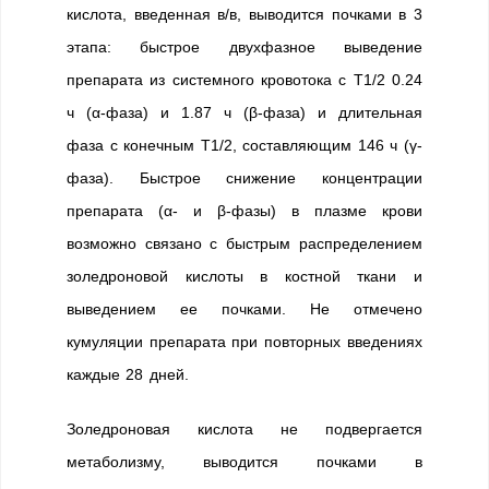
кислота, введенная в/в, выводится почками в 3
этапа: быстрое двухфазное выведение
препарата из системного кровотока с T1/2 0.24
ч (α-фаза) и 1.87 ч (β-фаза) и длительная
фаза с конечным T1/2, составляющим 146 ч (γ-
фаза). Быстрое снижение концентрации
препарата (α- и β-фазы) в плазме крови
возможно связано с быстрым распределением
золедроновой кислоты в костной ткани и
выведением ее почками. Не отмечено
кумуляции препарата при повторных введениях
каждые 28 дней.
Золедроновая кислота не подвергается
метаболизму, выводится почками в