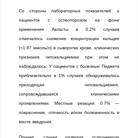
Со стороны лабораторных показателей: у
пациенток с остеопорозом на фоне
применения Акласты в 0.2% случаев
отмечалось снижение концентрации кальция
(<1.87 ммоль/л) в сыворотке крови, клинических
признаков гипокальциемии при этом не
наблюдалось. У пациентов с болезнью Педжета
приблизительно в 1% случаев обнаруживалась
преходящая гипокальциемия,
сопровождавшаяся клиническими
проявлениями. Местные реакции: 0.7% —
покраснение, отечность и/или болезненность в
месте введения.
Прочие: случаи развития остеонекроза