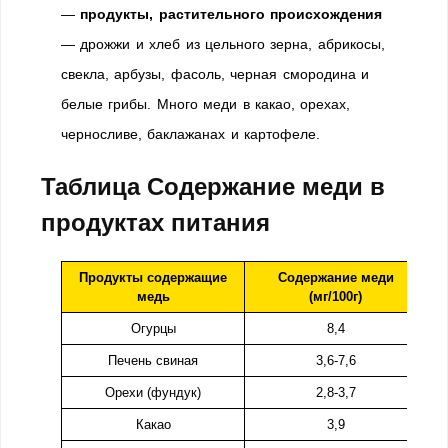
—
продукты, растительного происхождения
— дрожжи и хлеб из цельного зерна, абрикосы,
свекла, арбузы, фасоль, черная смородина и
белые грибы. Много меди в какао, орехах,
черносливе, баклажанах и картофеле.
Таблица
Содержание меди в
продуктах питания
Продукты содержащие
Содержание меди
медь
(мг/100г)
Огурцы
8,4
Печень свиная
3,6-7,6
Орехи (фундук)
2,8-3,7
Какао
3,9