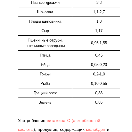
Пивные дрожжи
3,3
Шоколад
1,1-2,7
Плоды шиповника
1,8
Сыр
1,17
Пшеничные отруби,
0,95-1,55
пшеничные зародыши
Птица
0,45
Яйца
0,05-0,23
Грибы
0,2-1,0
Рыба
0,10-0,55
Грецкий орех
0,88
Зелень
0,85
Употребление
витамина C (аскорбиновой
кислоты
), продуктов, содержащих
молибден
и