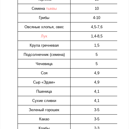
Семена
тыквы
10
Грибы
4-10
Овсяные хлопья, овес
4,5-7,6
Лук
1,4-8,5
Крупа гречневая
1,5
Подсолнечник (семена)
5
Чечевица
5
Соя
4,9
Сыр «Эдам»
4,9
Пшеница
4,1
Сухие сливки
4,1
Зеленый горошек
3-5
Какао
3-5
Крабы
2-3