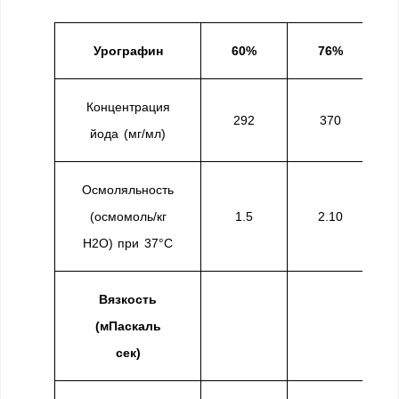
Урографин
60%
76%
Концентрация
292
370
йода (мг/мл)
Осмоляльность
(осмомоль/кг
1.5
2.10
H2O) при 37°C
Вязкость
(мПаскаль
сек)