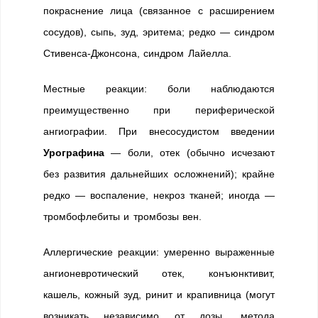
покраснение лица (связанное с расширением
сосудов), сыпь, зуд, эритема; редко — синдром
Стивенса-Джонсона, синдром Лайелла.
Местные реакции: боли наблюдаются
преимущественно при периферической
ангиографии. При внесосудистом введении
Урографина
— боли, отек (обычно исчезают
без развития дальнейших осложнений); крайне
редко — воспаление, некроз тканей; иногда —
тромбофлебиты и тромбозы вен.
Аллергические реакции: умеренно выраженные
ангионевротический отек, конъюнктивит,
кашель, кожный зуд, ринит и крапивница (могут
возникать независимо от дозы, метода