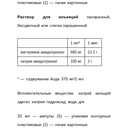
пластиковые (2) — пачки картонные.
Раствор для инъекций
прозрачный,
бесцветный или слегка окрашенный.
1 мл*
1 амп.
меглумина амидотризоат
660 мг
13.2 г
натрия амидотризоат
100 мг
2 г
* — содержание йода 370 мг/1 мл.
Вспомогательные вещества: натрий кальций
эдетат, натрия гидроксид, вода д/и.
20 мл — ампулы (5) — упаковки контурные
пластиковые (2) — пачки картонные.