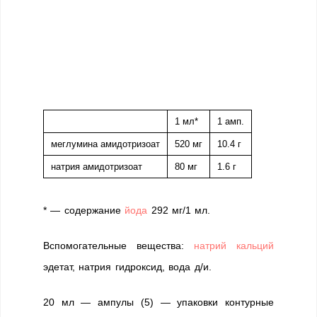
1 мл*
1 амп.
меглумина амидотризоат
520 мг
10.4 г
натрия амидотризоат
80 мг
1.6 г
* — содержание
йода
292 мг/1 мл.
Вспомогательные вещества:
натрий
кальций
эдетат, натрия гидроксид, вода д/и.
20 мл — ампулы (5) — упаковки контурные