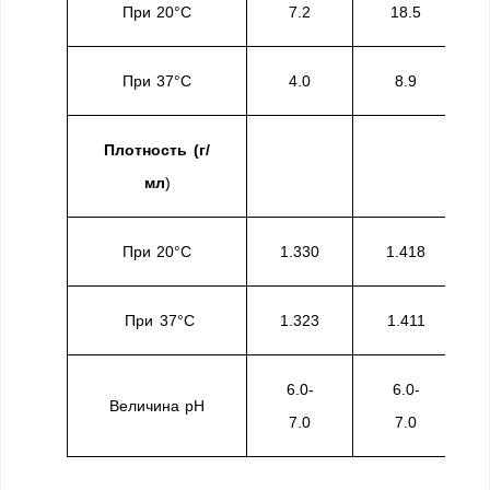
При 20°С
7.2
18.5
При 37°C
4.0
8.9
Плотность (г/
мл
)
При 20°С
1.330
1.418
При 37°C
1.323
1.411
6.0-
6.0-
Величина рН
7.0
7.0