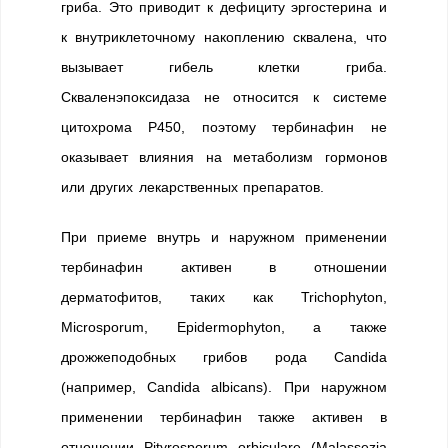
гриба. Это приводит к дефициту эргостерина и
к внутриклеточному накоплению сквалена, что
вызывает гибель клетки гриба.
Скваленэпоксидаза не относится к системе
цитохрома Р450, поэтому тербинафин не
оказывает влияния на метаболизм гормонов
или других лекарственных препаратов.
При приеме внутрь и наружном применении
тербинафин активен в отношении
дерматофитов, таких как Trichophyton,
Microsporum, Epidermophyton, а также
дрожжеподобных грибов рода Candida
(например, Candida albicans). При наружном
применении тербинафин также активен в
отношении Pityrosporum orbiculare (Malassezia