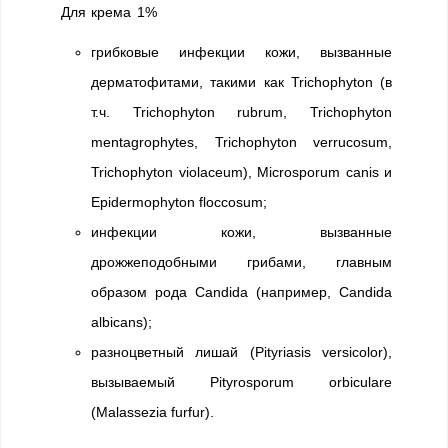
Для крема 1%
грибковые инфекции кожи, вызванные
дерматофитами, такими как Trichophyton (в
т.ч. Trichophyton rubrum, Trichophyton
mentagrophytes, Trichophyton verrucosum,
Trichophyton violaceum), Microsporum canis и
Epidermophyton floccosum;
инфекции кожи, вызванные
дрожжеподобными грибами, главным
образом рода Candida (например, Candida
albicans);
разноцветный лишай (Pityriasis versicolor),
вызываемый Pityrosporum orbiculare
(Malassezia furfur).