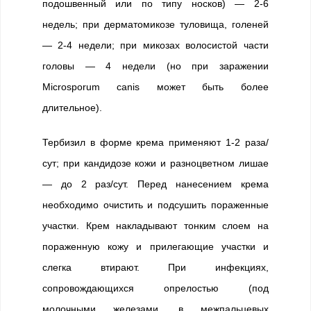
подошвенный или по типу носков) — 2-6
недель; при дерматомикозе туловища, голеней
— 2-4 недели; при микозах волосистой части
головы — 4 недели (но при заражении
Microsporum canis может быть более
длительное).
Тербизил в форме крема применяют 1-2 раза/
сут; при кандидозе кожи и разноцветном лишае
— до 2 раз/сут. Перед нанесением крема
необходимо очистить и подсушить пораженные
участки. Крем накладывают тонким слоем на
пораженную кожу и прилегающие участки и
слегка втирают. При инфекциях,
сопровождающихся опрелостью (под
молочными железами, в межпальцевых