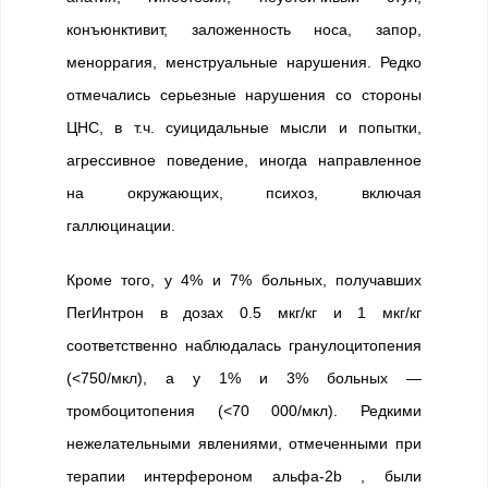
конъюнктивит, заложенность носа, запор,
меноррагия, менструальные нарушения. Редко
отмечались серьезные нарушения со стороны
ЦНС, в т.ч. суицидальные мысли и попытки,
агрессивное поведение, иногда направленное
на окружающих, психоз, включая
галлюцинации.
Кроме того, у 4% и 7% больных, получавших
ПегИнтрон в дозах 0.5 мкг/кг и 1 мкг/кг
соответственно наблюдалась гранулоцитопения
(<750/мкл), а у 1% и 3% больных —
тромбоцитопения (<70 000/мкл). Редкими
нежелательными явлениями, отмеченными при
терапии интерфероном альфа-2b , были