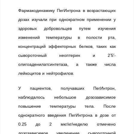
Фармакодинамику ПегИнтрона в возрастающих
дозах изучали при однократном применении у
здоровых добровольцев путем изучения
изменений температуры в полости рта,
концентраций эффекторных белков, таких как
сывороточный неоптерин и 2’5′-
олигоаденилатсинтетаза, а также числа
лейкоцитов и нейтрофилов.
У пациентов, получавших ПегИнтрон,
наблюдалось небольшое дозозависимое
повышение температуры тела. После
однократного введения ПегИнтрона в дозе от
0.25 до 2 мкг/кг/неделю отмечено
дозозависимое увеличение сывороточной