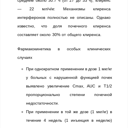
среднем около 30.7 ч (от 27 до 33 ч), клиренс
— 22 мл/ч/кг. Механизмы клиренса
интерферонов полностью не описаны. Однако
известно, что доля почечного клиренса
составляет около 30% от общего клиренса.
Фармакокинетика в особых клинических
случаях
При однократном применении в дозе 1 мкг/кг
у больных с нарушенной функцией почек
выявлено увеличение Cmax, AUC и Т1/2
пропорционально степени почечной
недостаточности.
При применении в той же дозе (1 мкг/кг) в
течение 4 недель (1 инъекция в неделю)