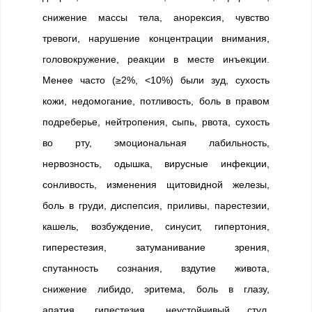
снижение массы тела, анорексия, чувство
тревоги, нарушение концентрации внимания,
головокружение, реакции в месте инъекции.
Менее часто (≥2%, <10%) были зуд, сухость
кожи, недомогание, потливость, боль в правом
подреберье, нейтропения, сыпь, рвота, сухость
во рту, эмоциональная лабильность,
нервозность, одышка, вирусные инфекции,
сонливость, изменения щитовидной железы,
боль в груди, диспепсия, приливы, парестезии,
кашель, возбуждение, синусит, гипертония,
гиперестезия, затуманивание зрения,
спутанность сознания, вздутие живота,
снижение либидо, эритема, боль в глазу,
апатия, гипестезия, неустойчивый стул,