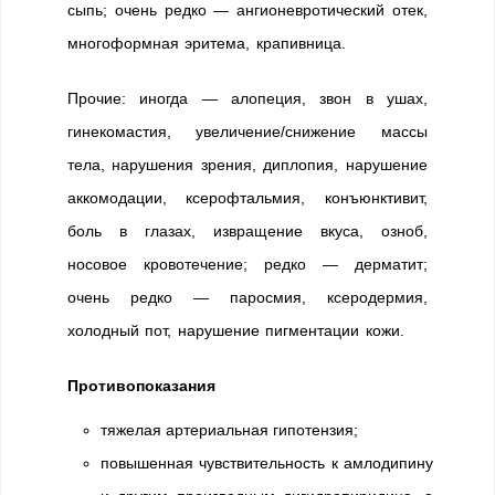
сыпь; очень редко — ангионевротический отек,
многоформная эритема, крапивница.
Прочие: иногда — алопеция, звон в ушах,
гинекомастия, увеличение/снижение массы
тела, нарушения зрения, диплопия, нарушение
аккомодации, ксерофтальмия, конъюнктивит,
боль в глазах, извращение вкуса, озноб,
носовое кровотечение; редко — дерматит;
очень редко — паросмия, ксеродермия,
холодный пот, нарушение пигментации кожи.
Противопоказания
тяжелая артериальная гипотензия;
повышенная чувствительность к амлодипину