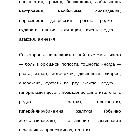
невропатия, тремор, бессонница, лабильность
настроения, необычные сновидения,
нервозность, депрессия, тревога; редко —
судороги, апатия, ажитация; очень редко —
атаксия, амнезия.
Со стороны пищеварительной системы: часто
— боль в брюшной полости, тошнота; иногда —
рвота, запор, метеоризм, диспепсия, диарея,
анорексия, сухость во рту, жажда; редко —
гиперплазия десен, повышение аппетита; очень
редко — гастрит, панкреатит,
гипербилирубинемия, желтуха (обычно
холестатическая), повышение активности
печеночных трансаминаз, гепатит.