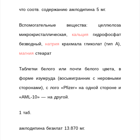
что соотв. содержанию амлодипина 5 мг.
Вспомогательные вещества: целлюлоза
микрокристаллическая,
кальция
гидрофосфат
безводный,
натрия
крахмала гликолат (тип А),
магния
стеарат
Таблетки белого или почти белого цвета, в
форме изумруда (восьмигранник с неровными
сторонами), с лого «Pfizer» на одной стороне и
«AML-10» — на другой.
1 таб.
амлодипина безилат 13.870 мг.