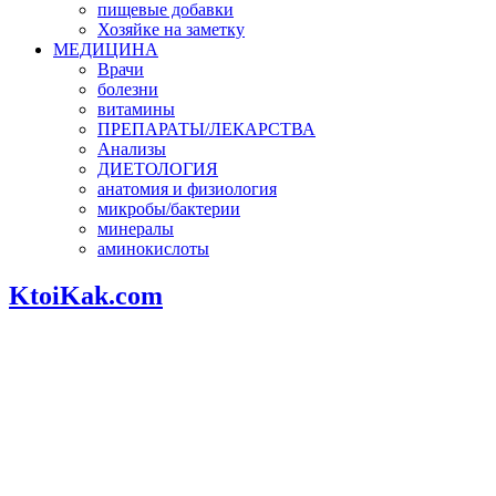
пищевые добавки
Хозяйке на заметку
МЕДИЦИНА
Врачи
болезни
витамины
ПРЕПАРАТЫ/ЛЕКАРСТВА
Анализы
ДИЕТОЛОГИЯ
анатомия и физиология
микробы/бактерии
минералы
аминокислоты
KtoiKak.com