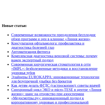
Новые статьи:
Современные возможности преодоления бесплодия:
обзор программ и цен в клинике «Линия жизни»
Консультация офтальмолога: профилактика и
диагностика болезней глаз
Автоматизация фитнеса
Комплексная диагностика венозной системы: почему
важен экспертный подход
Современная хирургическая стоматология в сети
«IMPL»: безболезненные методики и восстановление
здоровья зубов
Элайнеры EUROKAPPA: инновационные технологии
для безупречной улыбки без брекетов
Как детям делать ФГДС (гастроскопию): советы врачей
Синхронный цикл ЭКО и micro-TESE в центре «Линия
жизни»: шанс на отцовство при азооспермии
«Медосмотры.ру»: инновационный подход к
корпоративному здоровью и профессиональной