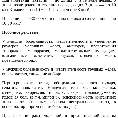
Для угнетения лактации — по 20 мкг 3, в течение первых 3
дней после родов, в течение последующих 3 дней — по 10
мкг 3, далее — по 10 мкг 1 раз/ в течение 3 дней.
При акне — по 30-60 мкг, в период полового созревания — по
10-30 мкг/
Побочное действие
У женщин: болезненность, чувствительность и увеличение
размеров молочных желез, аменорея, кровотечения
«прорыва», меноррагия, межменструальные «мажущие»
влагалищные выделения, опухоль молочных желез,
повышение либидо.
У мужчин: болезненность и чувствительность грудных желез,
гинекомастия, снижение либидо.
Периферические отеки, обструкция желчного пузыря,
гепатит, панкреатит. Кишечная или желчная колика,
метеоризм, анорексия, тошнота, диарея, головокружение,
головная боль (в т.ч. мигрень), непереносимость контактных
линз, рвота (главным образом центрального генеза, в
основном при применении больших доз).
При лечении рака молочной и предстательной железы