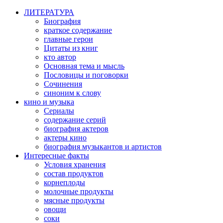
ЛИТЕРАТУРА
Биография
краткое содержание
главные герои
Цитаты из книг
кто автор
Основная тема и мысль
Пословицы и поговорки
Сочинения
синоним к слову
кино и музыка
Сериалы
содержание серий
биография актеров
актеры кино
биография музыкантов и артистов
Интересные факты
Условия хранения
состав продуктов
корнеплоды
молочные продукты
мясные продукты
овощи
соки