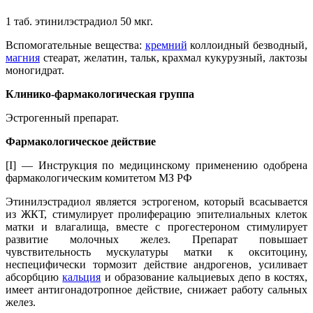
1 таб. этинилэстрадиол 50 мкг.
Вспомогательные вещества:
кремний
коллоидный безводный,
магния
стеарат, желатин, тальк, крахмал кукурузный, лактозы
моногидрат.
Клинико-фармакологическая группа
Эстрогенный препарат.
Фармакологическое действие
[I] — Инструкция по медицинскому применению одобрена
фармакологическим комитетом МЗ РФ
Этинилэстрадиол является эстрогеном, который всасывается
из ЖКТ, стимулирует пролиферацию эпителиальных клеток
матки и влагалища, вместе с прогестероном стимулирует
развитие молочных желез. Препарат повышает
чувствительность мускулатуры матки к окситоцину,
неспецифически тормозит действие андрогенов, усиливает
абсорбцию
кальция
и образование кальциевых депо в костях,
имеет антигонадотропное действие, снижает работу сальных
желез.