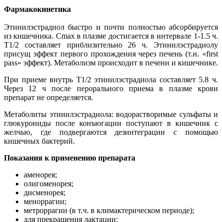
Фармакокинетика
Этинилэстрадиол быстро и почти полностью абсорбируется
из кишечника. Cmax в плазме достигается в интервале 1-1.5 ч.
T1/2 составляет приблизительно 26 ч. Этинилэстрадиолу
присущ эффект первого прохождения через печень (т.н. «first
pass» эффект). Метаболизм происходит в печени и кишечнике.
При приеме внутрь T1/2 этинилэстрадиола составляет 5.8 ч.
Через 12 ч после перорального приема в плазме крови
препарат не определяется.
Метаболиты этинилэстрадиола: водорастворимые сульфаты и
глюкурониды после конъюгации поступают в кишечник с
желчью, где подвергаются дезинтеграции с помощью
кишечных бактерий.
Показания к применению препарата
аменорея;
олигоменорея;
дисменорея;
меноррагии;
метроррагии (в т.ч. в климактерическом периоде);
для прекращения лактации;