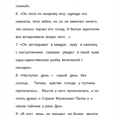
спиной».
6. «Он полз по мокрому мху; одежда его
намокла, тело зябло, но он не замечал ничего,
так сильно терзал его голод. А белые куропатки
все вспархивали вокруг него…»
7. «Он заглядывал в каждую лужу и наконец
с наступлением сумерек увидел в такой луже
одну-единственную рыбку величиной с
пескаря».
8. «Наступил день — серый день без
солнца… Теперь чувство голода у путника
притупилось… Мысли у него прояснились, и он
опять думал о Стране Маленьких Палок и о
своем тайнике у реки Диз».
9. «В этот день он прошел не более десяти