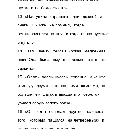
прямо и не боялось его».
13. «Наступили страшные дни дождей и
снега. Он уже не помнил, когда
останавливался на ночь и когда снова пускался
в путь…»
14. «Там, внизу, текла широкая, медленная
река. Она была ему незнакома, и это его
удивило».
15. «Опять послышалось сопение и кашель,
и между двумя островерхими камнями, не
больше чем шагах в двадцати от себя, он
увидел серую голову волка».
16. «Он шел по следам другого человека,
того, который тащился на четвереньках, и
скоро увидел конец его пути».