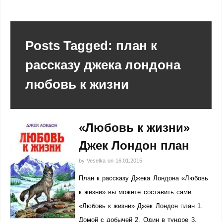
Posts Tagged: план к
рассказу джека лондона
любовь к жизни
«Любовь к жизни»
Джек Лондон план
by
Veselka
on
16.01.2015
План к рассказу Джека Лондона «Любовь
к жизни» вы можете составить сами.
«Любовь к жизни» Джек Лондон план 1.
Домой с добычей 2. Один в тундре 3.