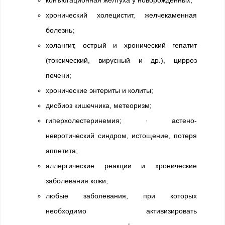
конъюгационная желтуха у новорожденных;
хронический холецистит, желчекаменная
болезнь;
холангит, острый и хронический гепатит
(токсический, вирусный и др.), цирроз
печени;
хронические энтериты и колиты;
дисбиоз кишечника, метеоризм;
гиперхолестеринемия; · астено-
невротический синдром, истощение, потеря
аппетита;
аллергические реакции и хронические
заболевания кожи;
любые заболевания, при которых
необходимо активизировать