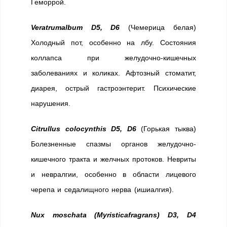
Геморрой.
Veratrumalbum D5, D6
(Чемерица белая)
Холодный пот, особенно на лбу. Состояния
коллапса при желудочно-кишечных
заболеваниях и коликах. Афтозный стоматит,
диарея, острый гастроэнтерит. Психические
нарушения.
Citrullus colocynthis D5, D6
(Горькая тыква)
Болезненные спазмы органов желудочно-
кишечного тракта и желчных протоков. Невриты
и невралгии, особенно в области лицевого
черепа и седалищного нерва (ишиалгия).
Nux moschata (Myristicafragrans) D3, D4