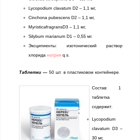
Lycopodium clavatum D2 – 1,1 мг,
Cinchona pubescens D2 – 1,1 мг,
MyristicafragransD3 – 1,1 мг,
Silybum marianum D1 – 0,55 мг.
Эксципиенты: изотонический раствор
хлорида
натрия
q.s.
Таблетки —
50 шт. в пластиковом контейнере.
Состав: 1
таблетка
содержит:
Lycopodium
clavatum D3 –
30 мг,