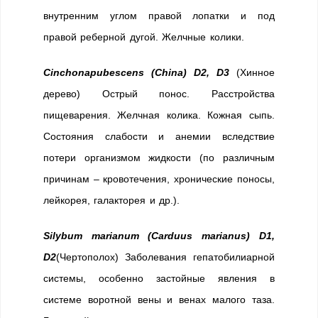
внутренним углом правой лопатки и под
правой реберной дугой. Желчные колики.
Cinchonapubescens (China) D2, D3
(Хинное
дерево) Острый понос. Расстройства
пищеварения. Желчная колика. Кожная сыпь.
Состояния слабости и анемии вследствие
потери организмом жидкости (по различным
причинам – кровотечения, хронические поносы,
лейкорея, галакторея и др.).
Silybum marianum (Carduus marianus) D1,
D2
(Чертополох) Заболевания гепатобилиарной
системы, особенно застойные явления в
системе воротной вены и венах малого таза.