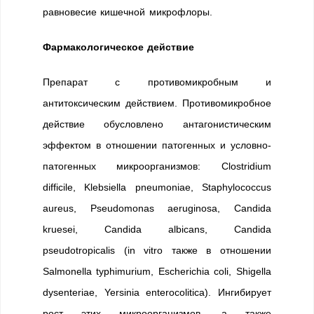
равновесие кишечной микрофлоры.
Фармакологическое действие
Препарат с противомикробным и
антитоксическим действием. Противомикробное
действие обусловлено антагонистическим
эффектом в отношении патогенных и условно-
патогенных микроорганизмов: Clostridium
difficile, Klebsiella pneumoniae, Staphylococcus
aureus, Pseudomonas aeruginosa, Candida
kruesei, Candida albicans, Candida
pseudotropicalis (in vitro также в отношении
Salmonella typhimurium, Escherichia coli, Shigella
dysenteriae, Yersinia enterocolitica). Ингибирует
рост этих микроорганизмов, а также