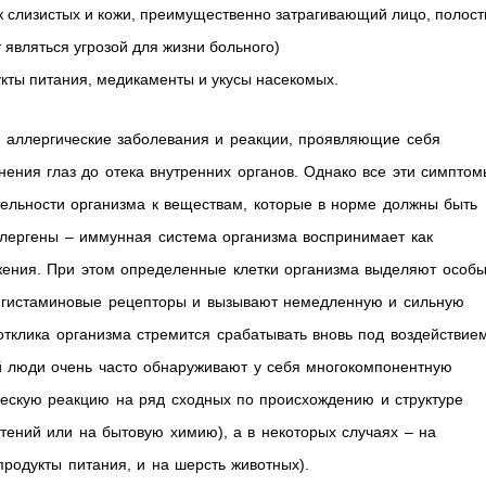
к слизистых и кожи, преимущественно затрагивающий лицо, полост
т являться угрозой для жизни больного)
кты питания, медикаменты и укусы насекомых.
я аллергические заболевания и реакции, проявляющие себя
ения глаз до отека внутренних органов. Однако все эти симптом
тельности организма к веществам, которые в норме должны быть
лергены – иммунная система организма воспринимает как
жения. При этом определенные клетки организма выделяют особ
а гистаминовые рецепторы и вызывают немедленную и сильную
тклика организма стремится срабатывать вновь под воздействие
 люди очень часто обнаруживают у себя многокомпонентную
ческую реакцию на ряд сходных по происхождению и структуре
тений или на бытовую химию), а в некоторых случаях – на
родукты питания, и на шерсть животных).