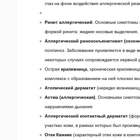
глаз на фоне воздействия аллергической реак
Ринит аллергический
. Основные симптомы 
формой ринита: жидкие носовые выделения, з
Аллергический риноконъюнктивит (сезон
поллиноз. Заболевание проявляется в виде во
некоторых случаях сопровождается нервной 
Острая
крапивница
, хроническая крапивниц
комплексе с образованием на ней плоских во
Атопический дерматит
(нередко возникающи
Астма (аллергическая)
. Основными симптом
нарушениями дыхания
Аллергический контактный дерматит
(форм
участках кожи, в рамках которых был произве
Отек Квинке
(характерный отек кожи в компл