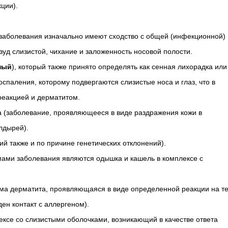
ции).
заболевания изначально имеют сходство с общей (инфекционной)
уд слизистой, чихание и заложенность носовой полости.
ный
), который также принято определять как сенная лихорадка или
спаления, которому подвергаются слизистые носа и глаз, что в
реакцией и дерматитом.
а (заболевание, проявляющееся в виде раздражения кожи в
лдырей).
й также и по причине генетических отклонений).
ами заболевания являются одышка и кашель в комплексе с
а дерматита, проявляющаяся в виде определенной реакции на т
ден контакт с аллергеном).
ексе со слизистыми оболочками, возникающий в качестве ответа