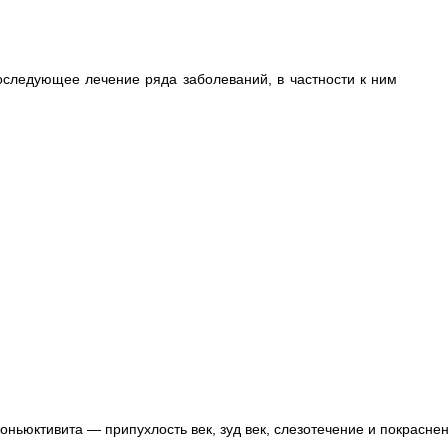
оследующее лечение ряда заболеваний, в частности к ним
оньюктивита — припухлость век, зуд век, слезотечение и покрасне