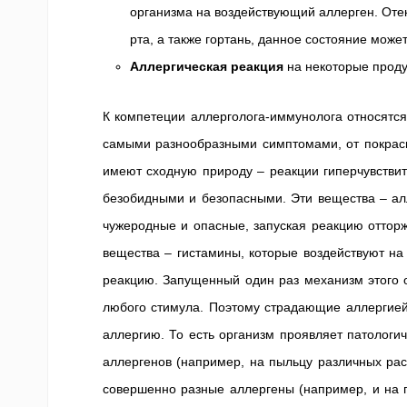
организма на воздействующий аллерген. Оте
рта, а также гортань, данное состояние може
Аллергическая реакция
на некоторые проду
К компетеции аллерголога-иммунолога относятс
самыми разнообразными симптомами, от покрасн
имеют сходную природу – реакции гиперчувстви
безобидными и безопасными. Эти вещества – ал
чужеродные и опасные, запуская реакцию оттор
вещества – гистамины, которые воздействуют н
реакцию. Запущенный один раз механизм этого о
любого стимула. Поэтому страдающие аллергией
аллергию. То есть организм проявляет патологи
аллергенов (например, на пыльцу различных рас
совершенно разные аллергены (например, и на п