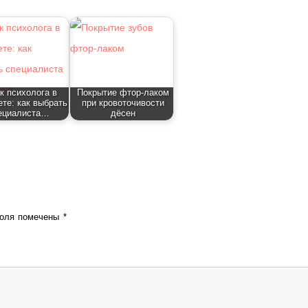
к психолога в
Покрытие фтор-лаком
ете: как выбрать
при кровоточивости
ециалиста…
дёсен
поля помечены
*