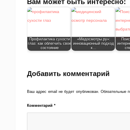
Вам может быть интересно:
Профилактика сухости
«Медосмотры.ру»:
Поис
глаз: как облегчить свое
инновационный подход
интерн
состояние
к…
сп
Добавить комментарий
Ваш адрес email не будет опубликован.
Обязательные 
Комментарий
*