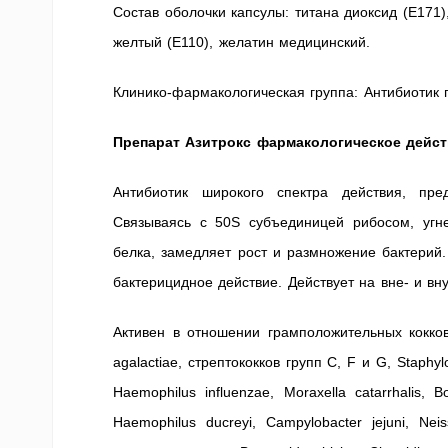
Состав оболочки капсулы: титана диоксид (Е171)
желтый (Е110), желатин медицинский.
Клинико-фармакологическая группа: Антибиотик
Препарат Азитрокс фармакологическое дейс
Антибиотик широкого спектра действия, пре
Связываясь с 50S субъединицей рибосом, угне
белка, замедляет рост и размножение бактерий.
бактерицидное действие. Действует на вне- и вн
Активен в отношении грамположительных кокков:
agalactiae, стрептококков групп C, F и G, Staphy
Haemophilus influenzae, Moraxella catarrhalis, Bo
Haemophilus ducreyi, Campylobacter jejuni, Nei