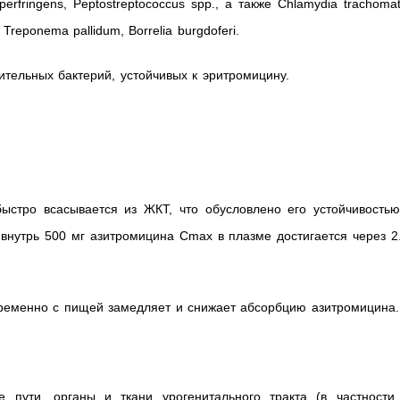
perfringens, Peptostreptococcus spp., а также Chlamydia trachomat
reponema pallidum, Borrelia burgdoferi.
тельных бактерий, устойчивых к эритромицину.
ыстро всасывается из ЖКТ, что обусловлено его устойчивостью
внутрь 500 мг азитромицина Cmax в плазме достигается через 2
ременно с пищей замедляет и снижает абсорбцию азитромицина.
 пути, органы и ткани урогенитального тракта (в частности,