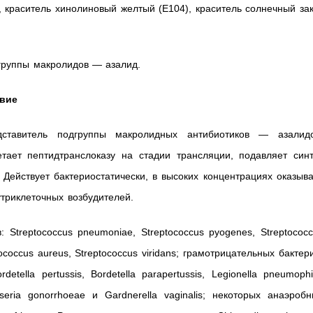
, краситель хинолиновый желтый (Е104), краситель солнечный за
 группы макролидов — азалид.
твие
дставитель подгруппы макролидных антибиотиков — азалидо
тает пептидтранслоказу на стадии трансляции, подавляет синт
 Действует бактериостатически, в высоких концентрациях оказыв
утриклеточных возбудителей.
 Streptococcus pneumoniae, Streptococcus pyogenes, Streptococ
lococcus aureus, Streptococcus viridans; грамотрицательных бактер
rdetella pertussis, Bordetella parapertussis, Legionella pneumophi
sseria gonorrhoeae и Gardnerella vaginalis; некоторых анаэроб