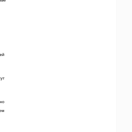
аве
ей
сут
но
ием