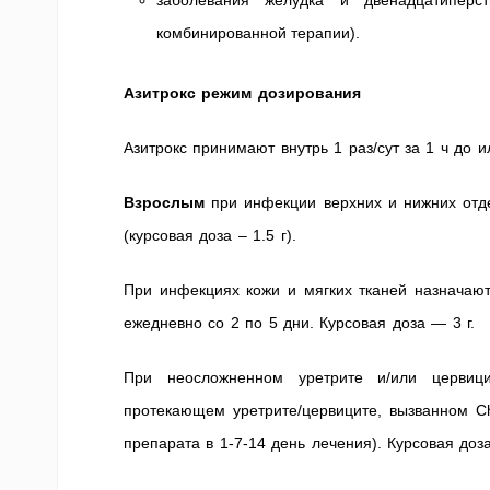
заболевания желудка и двенадцатиперст
комбинированной терапии).
Азитрокс режим дозирования
Азитрокс принимают внутрь 1 раз/сут за 1 ч до и
Взрослым
при инфекции верхних и нижних отде
(курсовая доза – 1.5 г).
При инфекциях кожи и мягких тканей назначают
ежедневно со 2 по 5 дни. Курсовая доза — 3 г.
При неосложненном уретрите и/или цервиц
протекающем уретрите/цервиците, вызванном Ch
препарата в 1-7-14 день лечения). Курсовая доза