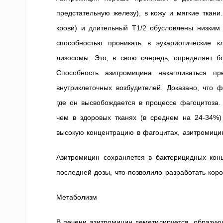
предстательную железу), в кожу и мягкие ткани
крови) и длительный T1/2 обусловлены низким
способностью проникать в эукариотические 
лизосомы. Это, в свою очередь, определяет б
Способность азитромицина накапливаться п
внутриклеточных возбудителей. Доказано, что 
где он высвобождается в процессе фагоцитоза.
чем в здоровых тканях (в среднем на 24-34%)
высокую концентрацию в фагоцитах, азитромици
Азитромицин сохраняется в бактерицидных кон
последней дозы, что позволило разработать коро
Метаболизм
В печени азитромицин деметилируется, образую