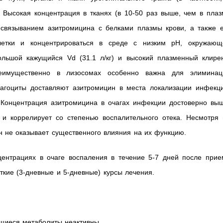
. Высокая концентрация в тканях (в 10-50 раз выше, чем в пла
 связыванием азитромицина с белками плазмы крови, а также е
клетки и концентрироваться в среде с низким рН, окружающ
ольшой кажущийся Vd (31.1 л/кг) и высокий плазменный клирен
реимущественно в лизосомах особенно важна для элиминац
фагоциты доставляют азитромицин в места локализации инфекци
 Концентрация азитромицина в очагах инфекции достоверно выш
 и коррелирует со степенью воспалительного отека. Несмотря 
н не оказывает существенного влияния на их функцию.
центрациях в очаге воспаления в течение 5-7 дней после прие
ткие (3-дневные и 5-дневные) курсы лечения.
щиеся метаболиты неактивны.