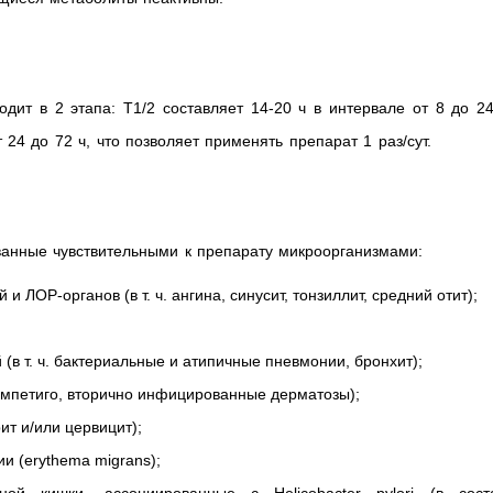
дит в 2 этапа: T1/2 составляет 14-20 ч в интервале от 8 до 2
24 до 72 ч, что позволяет применять препарат 1 раз/сут.
анные чувствительными к препарату микроорганизмами:
 ЛОР-органов (в т. ч. ангина, синусит, тонзиллит, средний отит);
(в т. ч. бактериальные и атипичные пневмонии, бронхит);
, импетиго, вторично инфицированные дерматозы);
рит и/или цервицит);
и (erythema migrans);