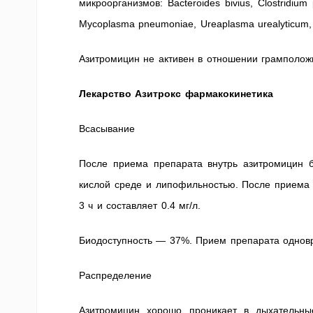
микроорганизмов: Bacteroides bivius, Clostridium 
Mycoplasma pneumoniae, Ureaplasma urealyticum, T
Азитромицин не активен в отношении грамположи
Лекарство Азитрокс фармакокинетика
Всасывание
После приема препарата внутрь азитромицин б
кислой среде и липофильностью. После приема 
3 ч и составляет 0.4 мг/л.
Биодоступность — 37%. Прием препарата однов
Распределение
Азитромицин хорошо проникает в дыхательные