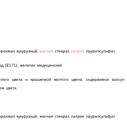
.
крахмал кукурузный,
магния
стеарат,
натрия
лаурилсульфат.
ид (Е171), желатин медицинский.
елого цвета и крышечкой желтого цвета; содержимое капсул
ом цвета.
.
рахмал кукурузный, магния стеарат, натрия лаурилсульфат.