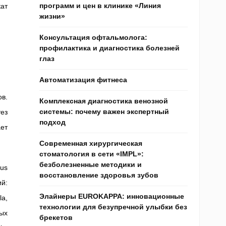
программ и цен в клинике «Линия
кат
жизни»
Консультация офтальмолога:
профилактика и диагностика болезней
глаз
Автоматизация фитнеса
в.
Комплексная диагностика венозной
системы: почему важен экспертный
ез
подход
ает
Современная хирургическая
стоматология в сети «IMPL»:
безболезненные методики и
cus
восстановление здоровья зубов
ий:
Элайнеры EUROKAPPA: инновационные
la,
технологии для безупречной улыбки без
ных
брекетов