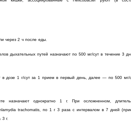
ной кишки, ассоциированные с Helicobacter pylori (в сост
ли через 2 ч после еды.
лов дыхательных путей назначают по 500 мг/сут в течение 3 дн
 в дозе 1 г/сут за 1 прием в первый день, далее — по 500 мг/
ите назначают однократно 1 г. При осложненном, длитель
lamydia trachomatis, по 1 г 3 раза с интервалом в 7 дней (пр
 3 г.